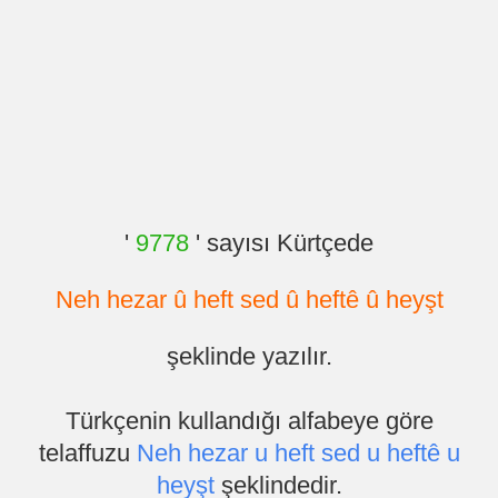
'
9778
' sayısı Kürtçede
Neh hezar û heft sed û heftê û heyşt
şeklinde yazılır.
Türkçenin kullandığı alfabeye göre
telaffuzu
Neh hezar u heft sed u heftê u
heyşt
şeklindedir.