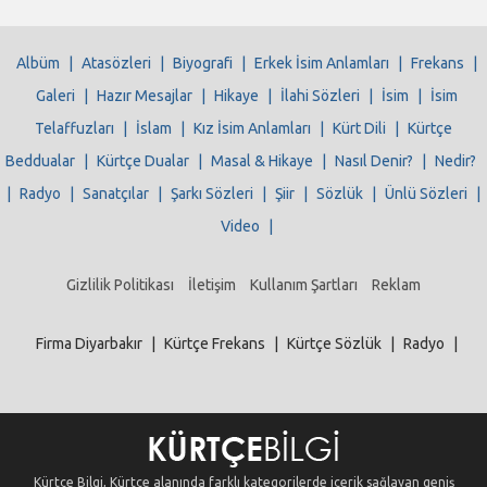
Albüm
|
Atasözleri
|
Biyografi
|
Erkek İsim Anlamları
|
Frekans
|
Galeri
|
Hazır Mesajlar
|
Hikaye
|
İlahi Sözleri
|
İsim
|
İsim
Telaffuzları
|
İslam
|
Kız İsim Anlamları
|
Kürt Dili
|
Kürtçe
Beddualar
|
Kürtçe Dualar
|
Masal & Hikaye
|
Nasıl Denir?
|
Nedir?
|
Radyo
|
Sanatçılar
|
Şarkı Sözleri
|
Şiir
|
Sözlük
|
Ünlü Sözleri
|
Video
|
Gizlilik Politikası
İletişim
Kullanım Şartları
Reklam
Firma Diyarbakır
|
Kürtçe Frekans
|
Kürtçe Sözlük
|
Radyo
|
Kürtçe Bilgi, Kürtçe alanında farklı kategorilerde içerik sağlayan geniş