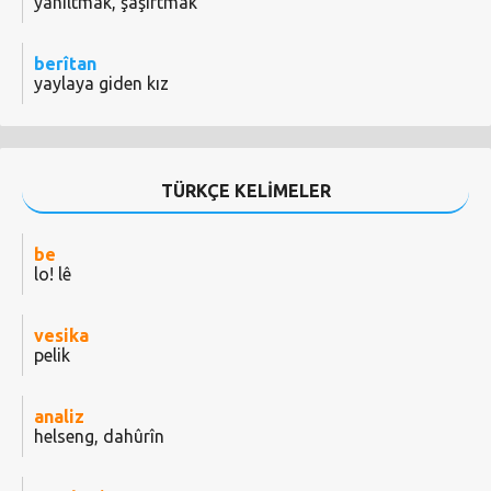
yanıltmak, şaşırtmak
berîtan
yaylaya giden kız
TÜRKÇE KELİMELER
be
lo! lê
vesika
pelik
analiz
helseng, dahûrîn