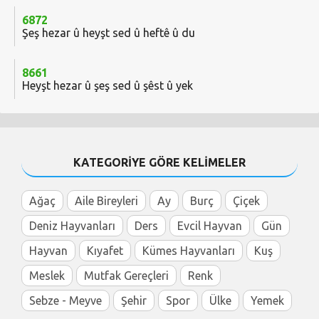
6872
Şeş hezar û heyşt sed û heftê û du
8661
Heyşt hezar û şeş sed û şêst û yek
KATEGORİYE GÖRE KELİMELER
Ağaç
Aile Bireyleri
Ay
Burç
Çiçek
Deniz Hayvanları
Ders
Evcil Hayvan
Gün
Hayvan
Kıyafet
Kümes Hayvanları
Kuş
Meslek
Mutfak Gereçleri
Renk
Sebze - Meyve
Şehir
Spor
Ülke
Yemek