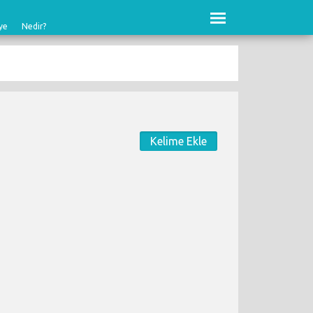
ye
Nedir?
Kelime Ekle