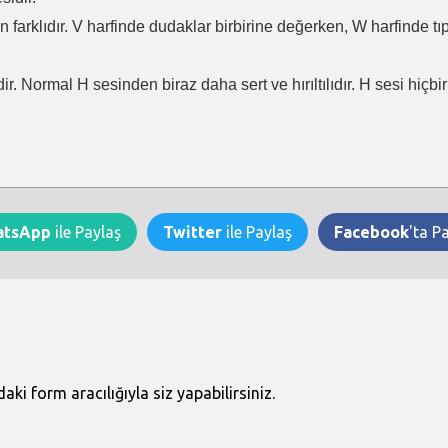
en farklıdır. V harfinde dudaklar birbirine değerken, W harfinde t
ir. Normal H sesinden biraz daha sert ve hırıltılıdır. H sesi hiçb
atsApp
ile Paylaş
Twitter
ile Paylaş
Facebook
'ta P
i form aracılığıyla siz yapabilirsiniz.