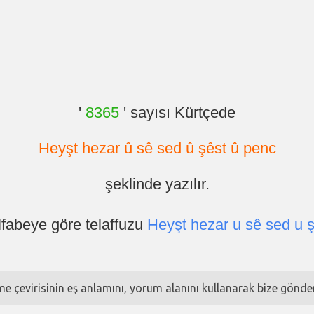
'
8365
' sayısı Kürtçede
Heyşt hezar û sê sed û şêst û penc
şeklinde yazılır.
lfabeye göre telaffuzu
Heyşt hezar u sê sed u 
ime çevirisinin eş anlamını, yorum alanını kullanarak bize göndere