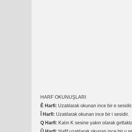
HARF OKUNUŞLARI
Ê Harfi:
Uzatılarak okunan ince bir e sesidir
Î Harfi:
Uzatılarak okunan ince bir i sesidir.
Q Harfi:
Kalın K sesine yakın olarak gırtlakta
Û Harfi:
Hafif uzatılarak okunan ince bir u se