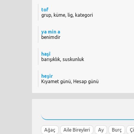
tof
grup, küme, lig, kategori
ya min a
benimdir
haşî
barışıklık, suskunluk
heşir
Kıyamet günü, Hesap günü
Ağaç
Aile Bireyleri
Ay
Burç
Ç