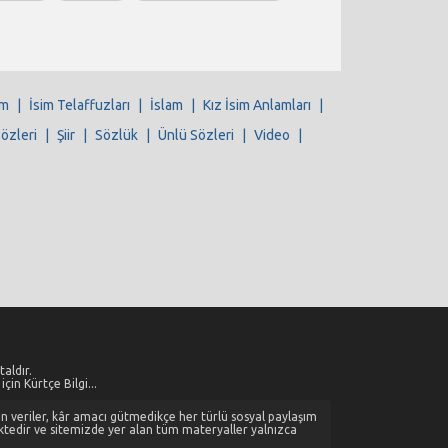
im
|
İsim Telaffuzları
|
İslam
|
Kız İsim Anlamları
|
Sözleri
|
Şiir
|
Sözlük
|
Ünlü Sözleri
|
Video
|
aldır.
çin Kürtçe Bilgi...
alan veriler, kâr amacı gütmedikçe her türlü sosyal paylaşım
ktedir ve sitemizde yer alan tüm materyaller yalnızca