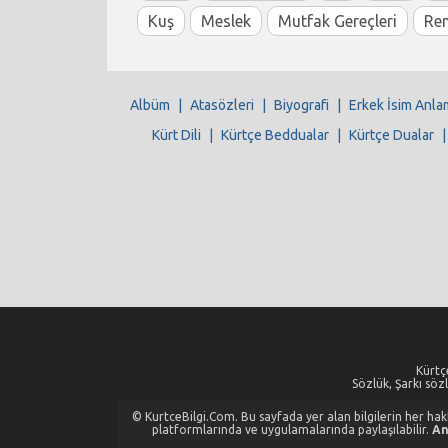
Kuş
Meslek
Mutfak Gereçleri
Re
Albüm
|
Atasözleri
|
Biyografi
|
Erkek İsim Anla
Kürt Dili
|
Kürtçe Beddualar
|
Kürtçe Dualar
Kürtçe
Sözlük, Şarkı sözl
© KurtceBilgi.Com. Bu sayfada yer alan bilgilerin her hakkı
platformlarında ve uygulamalarında paylaşılabilir.
An