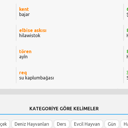
kent
bajar
elbise askısı
hilawistok
tören
ayîn
req
su kaplumbağası
KATEGORİYE GÖRE KELİMELER
içek
Deniz Hayvanları
Ders
Evcil Hayvan
Gün
H