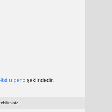
şêst u penc
şeklindedir.
bilirsiniz.