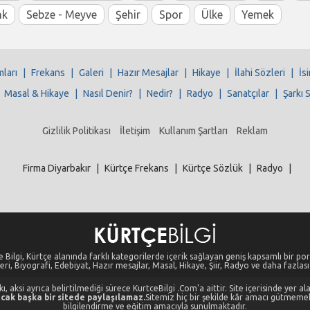
nk
Sebze - Meyve
Şehir
Spor
Ülke
Yemek
mları
|
Frekans
|
Galeri
|
Hazır Mesajlar
|
Hikaye
|
İlahi Sözleri
|
İs
|
Masal & Hikaye
|
Nasıl Denir?
|
Nedir?
|
Radyo
|
Sanatçılar
|
Şarkı 
Gizlilik Politikası
İletişim
Kullanım Şartları
Reklam
Firma Diyarbakır
|
Kürtçe Frekans
|
Kürtçe Sözlük
|
Radyo
|
 Bilgi, Kürtçe alanında farklı kategorilerde içerik sağlayan geniş kapsamlı bir port
eri, Biyografi, Edebiyat, Hazır mesajlar, Masal, Hikaye, Şiir, Radyo ve daha fazlası i
, aksi ayrıca belirtilmediği sürece KurtceBilgi .Com'a aittir. Site içerisinde yer 
cak başka bir sitede paylaşılamaz.
Sitemiz hiç bir şekilde kâr amacı gütmeme
bilgilendirme ve eğitim amacıyla sunulmaktadır.