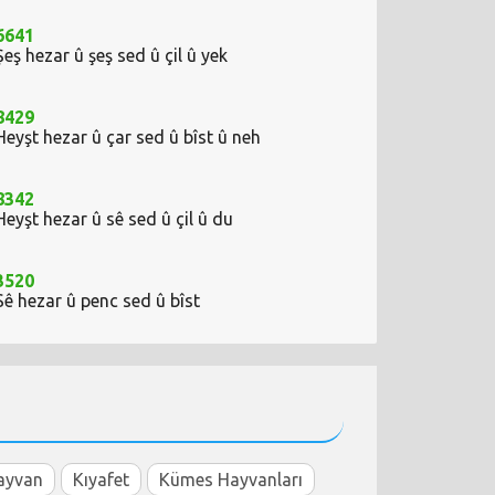
6641
Şeş hezar û şeş sed û çil û yek
8429
Heyşt hezar û çar sed û bîst û neh
8342
Heyşt hezar û sê sed û çil û du
3520
Sê hezar û penc sed û bîst
ayvan
Kıyafet
Kümes Hayvanları