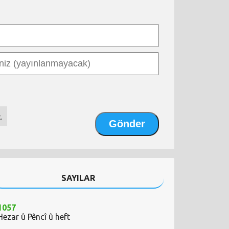
.
SAYILAR
1057
Hezar û Pêncî û heft