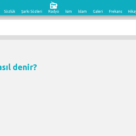
Sözlük
Şarkı Sözleri
Radyo
İsim
İslam
Galeri
Frekans
Hika
asıl denir?