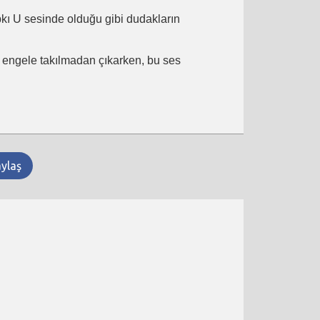
ıpkı U sesinde olduğu gibi dudakların
ir engele takılmadan çıkarken, bu ses
aylaş