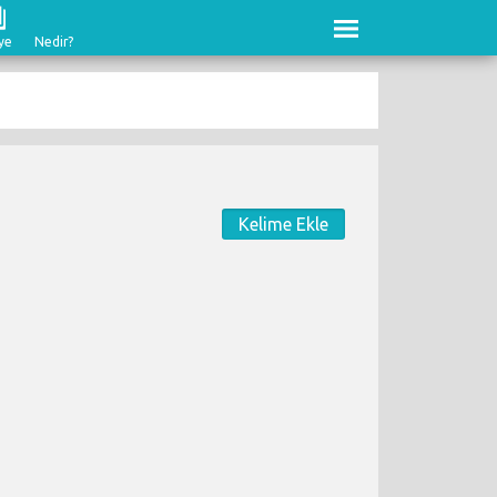
ye
Nedir?
Kelime Ekle