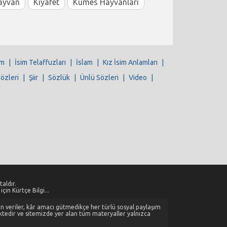
ayvan
Kıyafet
Kümes Hayvanları
im
|
İsim Telaffuzları
|
İslam
|
Kız İsim Anlamları
|
Sözleri
|
Şiir
|
Sözlük
|
Ünlü Sözleri
|
Video
|
aldır.
çin Kürtçe Bilgi...
alan veriler, kâr amacı gütmedikçe her türlü sosyal paylaşım
ktedir ve sitemizde yer alan tüm materyaller yalnızca