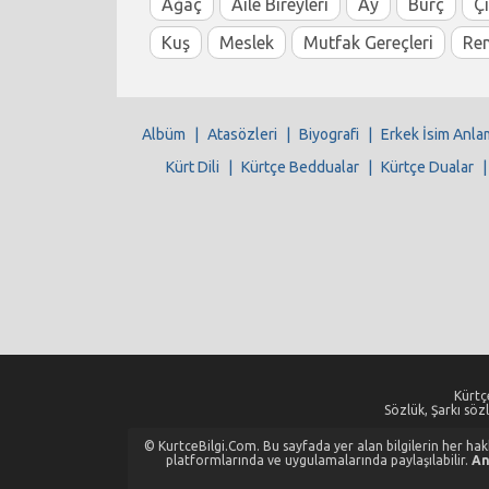
Ağaç
Aile Bireyleri
Ay
Burç
Ç
Kuş
Meslek
Mutfak Gereçleri
Re
Albüm
|
Atasözleri
|
Biyografi
|
Erkek İsim Anla
Kürt Dili
|
Kürtçe Beddualar
|
Kürtçe Dualar
Kürtçe
Sözlük, Şarkı sözl
© KurtceBilgi.Com. Bu sayfada yer alan bilgilerin her hakkı
platformlarında ve uygulamalarında paylaşılabilir.
An