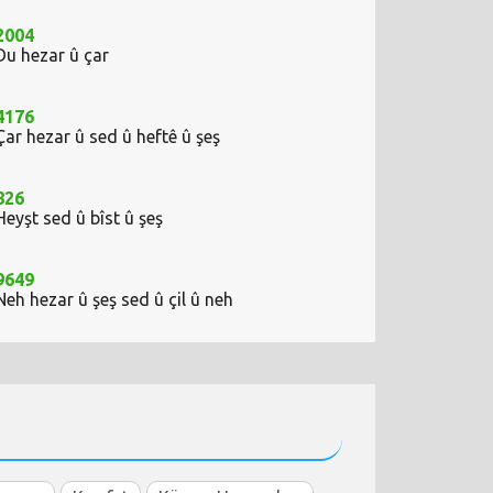
2004
Du hezar û çar
4176
Çar hezar û sed û heftê û şeş
826
Heyşt sed û bîst û şeş
9649
Neh hezar û şeş sed û çil û neh