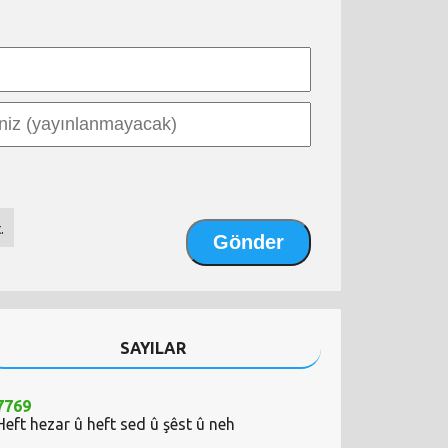
.
SAYILAR
7769
Heft hezar û heft sed û şêst û neh