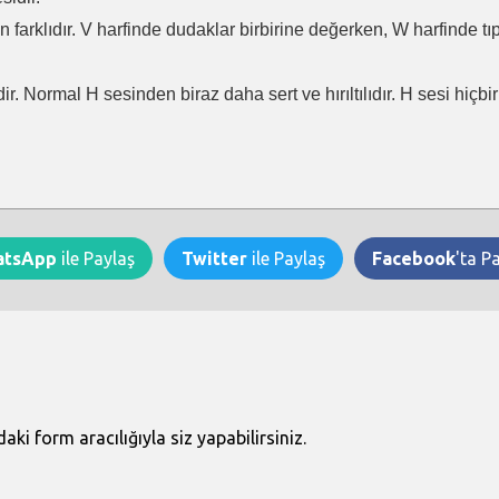
en farklıdır. V harfinde dudaklar birbirine değerken, W harfinde t
ir. Normal H sesinden biraz daha sert ve hırıltılıdır. H sesi hiçb
atsApp
ile Paylaş
Twitter
ile Paylaş
Facebook
'ta P
i form aracılığıyla siz yapabilirsiniz.