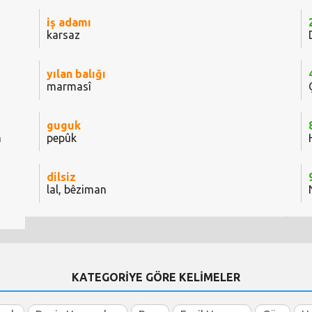
iş adamı
karsaz
yılan balığı
marmasî
guguk
n
pepûk
dilsiz
lal, bêziman
KATEGORİYE GÖRE KELİMELER