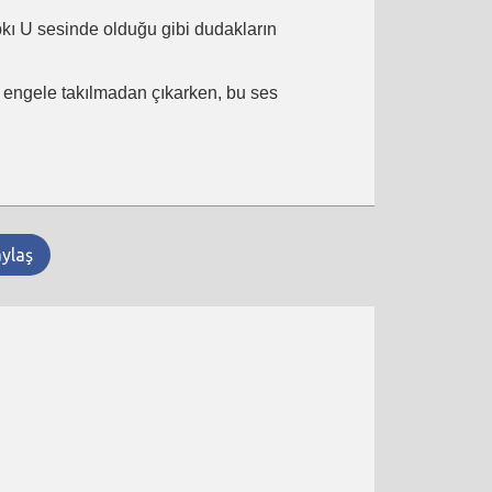
ıpkı U sesinde olduğu gibi dudakların
ir engele takılmadan çıkarken, bu ses
aylaş