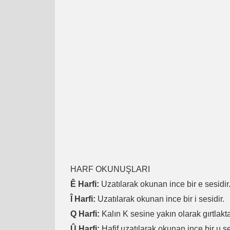
HARF OKUNUŞLARI
Ê Harfi:
Uzatılarak okunan ince bir e sesidir
Î Harfi:
Uzatılarak okunan ince bir i sesidir.
Q Harfi:
Kalın K sesine yakın olarak gırtlakta
Û Harfi:
Hafif uzatılarak okunan ince bir u se