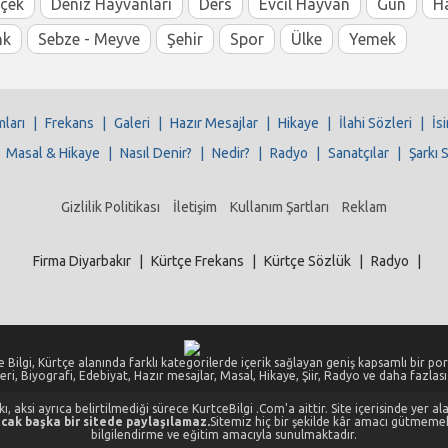
içek
Deniz Hayvanları
Ders
Evcil Hayvan
Gün
H
nk
Sebze - Meyve
Şehir
Spor
Ülke
Yemek
mları
|
Frekans
|
Galeri
|
Hazır Mesajlar
|
Hikaye
|
İlahi Sözleri
|
İs
|
Masal & Hikaye
|
Nasıl Denir?
|
Nedir?
|
Radyo
|
Sanatçılar
|
Şarkı 
Gizlilik Politikası
İletişim
Kullanım Şartları
Reklam
Firma Diyarbakır
|
Kürtçe Frekans
|
Kürtçe Sözlük
|
Radyo
|
 Bilgi, Kürtçe alanında farklı kategorilerde içerik sağlayan geniş kapsamlı bir port
eri, Biyografi, Edebiyat, Hazır mesajlar, Masal, Hikaye, Şiir, Radyo ve daha fazlası i
, aksi ayrıca belirtilmediği sürece KurtceBilgi .Com'a aittir. Site içerisinde yer 
cak başka bir sitede paylaşılamaz.
Sitemiz hiç bir şekilde kâr amacı gütmeme
bilgilendirme ve eğitim amacıyla sunulmaktadır.