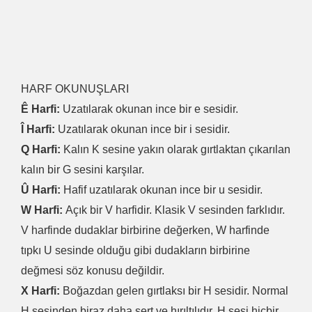
HARF OKUNUŞLARI
Ê Harfi:
Uzatılarak okunan ince bir e sesidir.
Î Harfi:
Uzatılarak okunan ince bir i sesidir.
Q Harfi:
Kalın K sesine yakın olarak gırtlaktan çıkarılan
kalın bir G sesini karşılar.
Û Harfi:
Hafif uzatılarak okunan ince bir u sesidir.
W Harfi:
Açık bir V harfidir. Klasik V sesinden farklıdır.
V harfinde dudaklar birbirine değerken, W harfinde
tıpkı U sesinde olduğu gibi dudakların birbirine
değmesi söz konusu değildir.
X Harfi:
Boğazdan gelen gırtlaksı bir H sesidir. Normal
H sesinden biraz daha sert ve hırıltılıdır. H sesi hiçbir