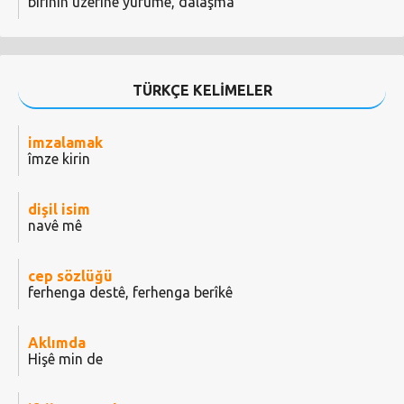
birinin üzerine yürüme, dalaşma
TÜRKÇE KELİMELER
imzalamak
îmze kirin
dişil isim
navê mê
cep sözlüğü
ferhenga destê, ferhenga berîkê
Aklımda
Hişê min de