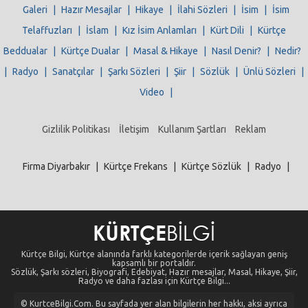
Galeri
|
Hazır Mesajlar
|
Hikaye
|
İlahi Sözleri
|
İsim
|
İsim
Telaffuzları
|
İslam
|
Kız İsim Anlamları
|
Kürt Dili
|
Kürtçe
Beddualar
|
Kürtçe Dualar
|
Masal & Hikaye
|
Nasıl Denir?
|
Nedir?
|
Radyo
|
Sanatçılar
|
Şarkı Sözleri
|
Şiir
|
Sözlük
|
Ünlü Sözleri
|
Video
|
Gizlilik Politikası
İletişim
Kullanım Şartları
Reklam
Firma Diyarbakır
|
Kürtçe Frekans
|
Kürtçe Sözlük
|
Radyo
|
Kürtçe Bilgi, Kürtçe alanında farklı kategorilerde içerik sağlayan geniş
kapsamlı bir portaldır.
Sözlük, Şarkı sözleri, Biyografi, Edebiyat, Hazır mesajlar, Masal, Hikaye, Şiir,
Radyo ve daha fazlası için Kürtçe Bilgi...
© KurtceBilgi.Com. Bu sayfada yer alan bilgilerin her hakkı, aksi ayrıca