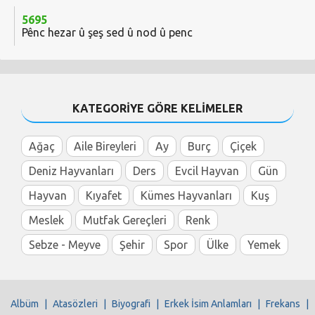
5695
Pênc hezar û şeş sed û nod û penc
KATEGORİYE GÖRE KELİMELER
Ağaç
Aile Bireyleri
Ay
Burç
Çiçek
Deniz Hayvanları
Ders
Evcil Hayvan
Gün
Hayvan
Kıyafet
Kümes Hayvanları
Kuş
Meslek
Mutfak Gereçleri
Renk
Sebze - Meyve
Şehir
Spor
Ülke
Yemek
Albüm
|
Atasözleri
|
Biyografi
|
Erkek İsim Anlamları
|
Frekans
|