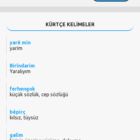
KÜRTÇE KELİMELER
yarê min
yarim
Birîndarim
Yaralıyım
ferhengok
küçük sözlük, cep sözlüğü
bêpirç
kılsız, tüysüz
galim