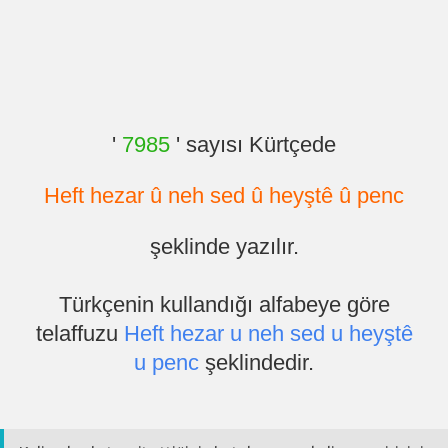
'
7985
' sayısı Kürtçede
Heft hezar û neh sed û heyştê û penc
şeklinde yazılır.
Türkçenin kullandığı alfabeye göre
telaffuzu
Heft hezar u neh sed u heyştê
u penc
şeklindedir.