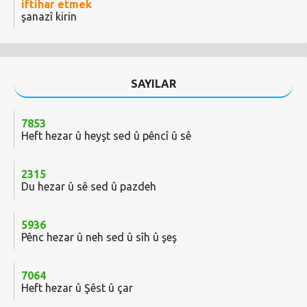
iftihar etmek
şanazî kirin
SAYILAR
7853
Heft hezar û heyşt sed û pêncî û sê
2315
Du hezar û sê sed û pazdeh
5936
Pênc hezar û neh sed û sîh û şeş
7064
Heft hezar û Şêst û çar