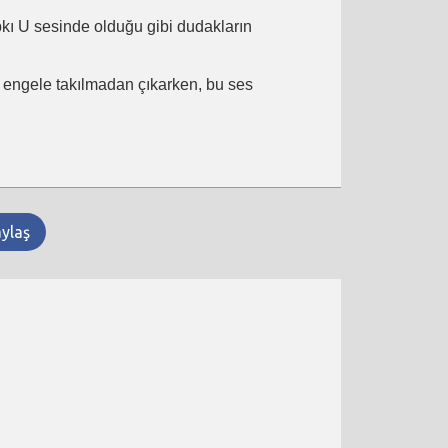
ıpkı U sesinde olduğu gibi dudakların
ir engele takılmadan çıkarken, bu ses
aylaş