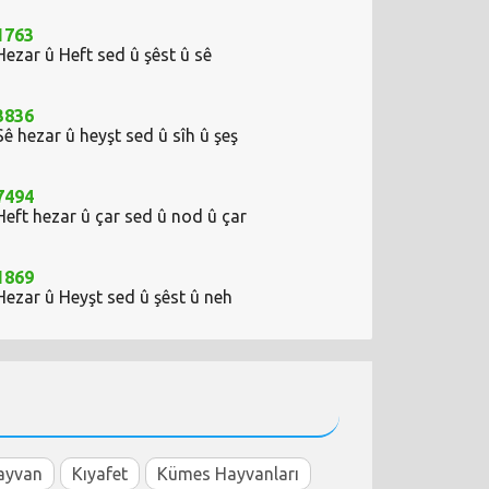
1763
Hezar û Heft sed û şêst û sê
3836
Sê hezar û heyşt sed û sîh û şeş
7494
Heft hezar û çar sed û nod û çar
1869
Hezar û Heyşt sed û şêst û neh
ayvan
Kıyafet
Kümes Hayvanları