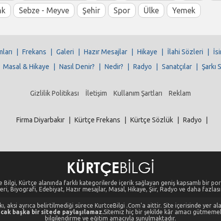
nk
Sebze - Meyve
Şehir
Spor
Ülke
Yemek
mları
|
Frekans
|
Galeri
|
Hazır Mesajlar
|
Hikaye
|
İlahi Sözleri
|
İs
|
Masal & Hikaye
|
Nasıl Denir?
|
Nedir?
|
Radyo
|
Sanatçılar
|
Şarkı 
Gizlilik Politikası
İletişim
Kullanım Şartları
Reklam
Firma Diyarbakır
|
Kürtçe Frekans
|
Kürtçe Sözlük
|
Radyo
|
 Bilgi, Kürtçe alanında farklı kategorilerde içerik sağlayan geniş kapsamlı bir port
eri, Biyografi, Edebiyat, Hazır mesajlar, Masal, Hikaye, Şiir, Radyo ve daha fazlası i
, aksi ayrıca belirtilmediği sürece KurtceBilgi .Com'a aittir. Site içerisinde yer 
cak başka bir sitede paylaşılamaz.
Sitemiz hiç bir şekilde kâr amacı gütmeme
bilgilendirme ve eğitim amacıyla sunulmaktadır.