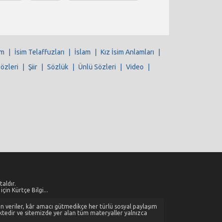
im
|
İsim Telaffuzları
|
İslam
|
Kız İsim Anlamları
|
Sözleri
|
Şiir
|
Sözlük
|
Ünlü Sözleri
|
Video
|
aldır.
çin Kürtçe Bilgi...
alan veriler, kâr amacı gütmedikçe her türlü sosyal paylaşım
ktedir ve sitemizde yer alan tüm materyaller yalnızca