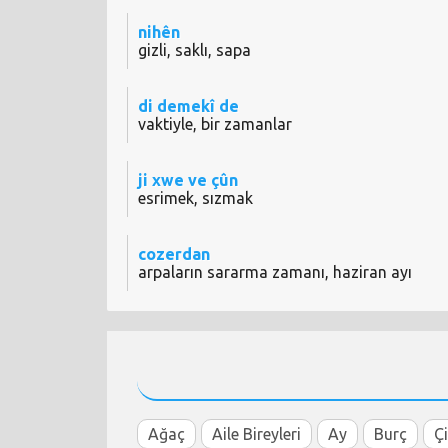
nihên
gizli, saklı, sapa
di demekî de
vaktiyle, bir zamanlar
ji xwe ve çûn
esrimek, sızmak
cozerdan
arpaların sararma zamanı, haziran ayı
Ağaç
Aile Bireyleri
Ay
Burç
Ç