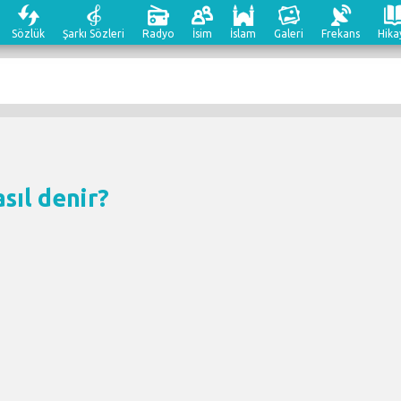
Sözlük
Şarkı Sözleri
Radyo
İsim
İslam
Galeri
Frekans
Hika
asıl denir?