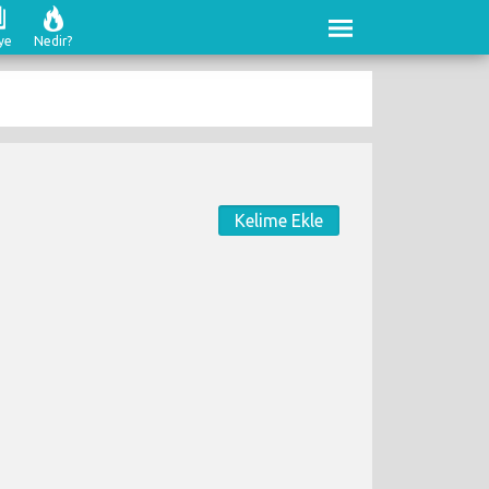
ye
Nedir?
Kelime Ekle