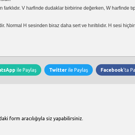
en farklıdır. V harfinde dudaklar birbirine değerken, W harfinde t
ir. Normal H sesinden biraz daha sert ve hırıltılıdır. H sesi hiçb
atsApp
ile Paylaş
Twitter
ile Paylaş
Facebook
'ta P
i form aracılığıyla siz yapabilirsiniz.