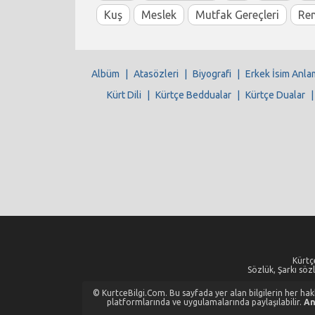
Kuş
Meslek
Mutfak Gereçleri
Re
Albüm
|
Atasözleri
|
Biyografi
|
Erkek İsim Anla
Kürt Dili
|
Kürtçe Beddualar
|
Kürtçe Dualar
Kürtçe
Sözlük, Şarkı sözl
© KurtceBilgi.Com. Bu sayfada yer alan bilgilerin her hakkı
platformlarında ve uygulamalarında paylaşılabilir.
An