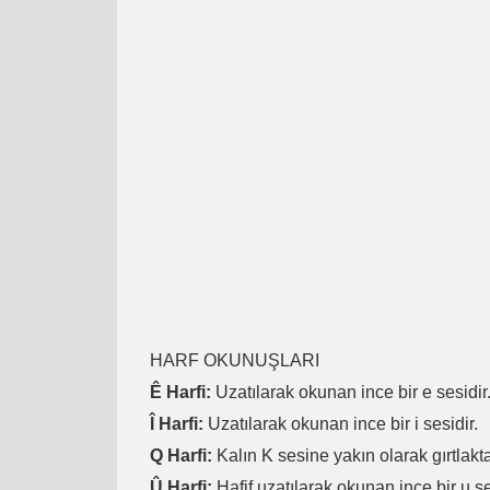
HARF OKUNUŞLARI
Ê Harfi:
Uzatılarak okunan ince bir e sesidir
Î Harfi:
Uzatılarak okunan ince bir i sesidir.
Q Harfi:
Kalın K sesine yakın olarak gırtlakta
Û Harfi:
Hafif uzatılarak okunan ince bir u se