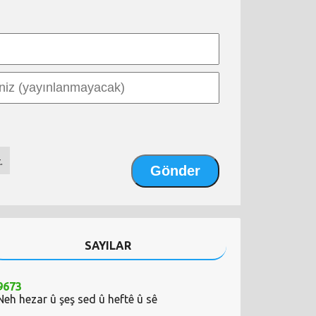
.
SAYILAR
9673
Neh hezar û şeş sed û heftê û sê