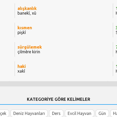
alışkanlık
banekî, xû
kısmen
pişkî
sürgülemek
çilmêre kirin
haki
xakî
KATEGORİYE GÖRE KELİMELER
içek
Deniz Hayvanları
Ders
Evcil Hayvan
Gün
H