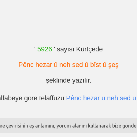
'
5926
' sayısı Kürtçede
Pênc hezar û neh sed û bîst û şeş
şeklinde yazılır.
alfabeye göre telaffuzu
Pênc hezar u neh sed u 
ime çevirisinin eş anlamını, yorum alanını kullanarak bize göndere