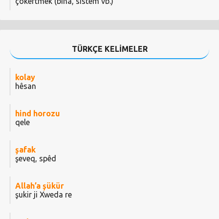
çökertmek (bina, sistem vb.)
TÜRKÇE KELİMELER
kolay
hêsan
hind horozu
qele
şafak
şeveq, spêd
Allah’a şükür
şukir ji Xweda re