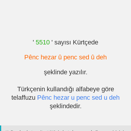
'
5510
' sayısı Kürtçede
Pênc hezar û penc sed û deh
şeklinde yazılır.
Türkçenin kullandığı alfabeye göre
telaffuzu
Pênc hezar u penc sed u deh
şeklindedir.