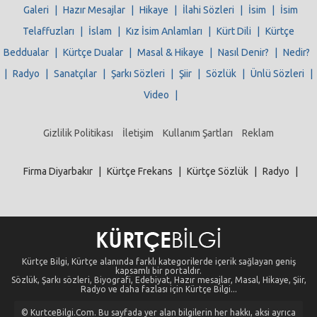
Galeri
|
Hazır Mesajlar
|
Hikaye
|
İlahi Sözleri
|
İsim
|
İsim
Telaffuzları
|
İslam
|
Kız İsim Anlamları
|
Kürt Dili
|
Kürtçe
Beddualar
|
Kürtçe Dualar
|
Masal & Hikaye
|
Nasıl Denir?
|
Nedir?
|
Radyo
|
Sanatçılar
|
Şarkı Sözleri
|
Şiir
|
Sözlük
|
Ünlü Sözleri
|
Video
|
Gizlilik Politikası
İletişim
Kullanım Şartları
Reklam
Firma Diyarbakır
|
Kürtçe Frekans
|
Kürtçe Sözlük
|
Radyo
|
Kürtçe Bilgi, Kürtçe alanında farklı kategorilerde içerik sağlayan geniş
kapsamlı bir portaldır.
Sözlük, Şarkı sözleri, Biyografi, Edebiyat, Hazır mesajlar, Masal, Hikaye, Şiir,
Radyo ve daha fazlası için Kürtçe Bilgi...
© KurtceBilgi.Com. Bu sayfada yer alan bilgilerin her hakkı, aksi ayrıca