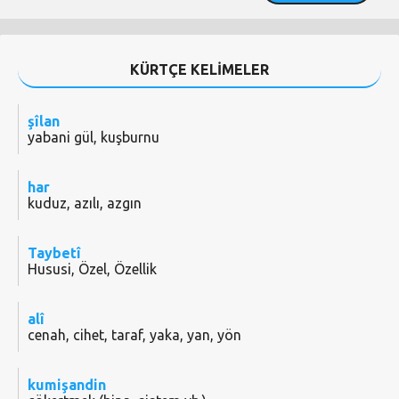
KÜRTÇE KELİMELER
şîlan
yabani gül, kuşburnu
har
kuduz, azılı, azgın
Taybetî
Hususi, Özel, Özellik
alî
cenah, cihet, taraf, yaka, yan, yön
kumişandin