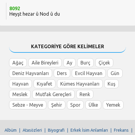
8092
Heyşt hezar û Nod û du
KATEGORİYE GÖRE KELİMELER
Ağaç
Aile Bireyleri
Ay
Burç
Çiçek
Deniz Hayvanları
Ders
Evcil Hayvan
Gün
Hayvan
Kıyafet
Kümes Hayvanları
Kuş
Meslek
Mutfak Gereçleri
Renk
Sebze - Meyve
Şehir
Spor
Ülke
Yemek
Albüm
|
Atasözleri
|
Biyografi
|
Erkek İsim Anlamları
|
Frekans
|