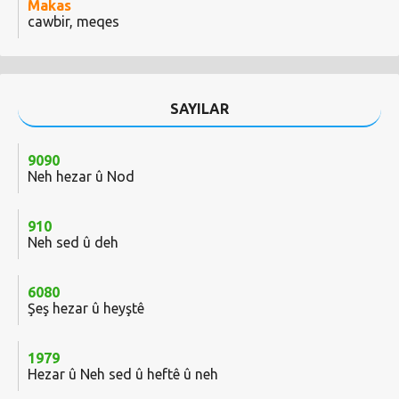
Makas
cawbir, meqes
SAYILAR
9090
Neh hezar û Nod
910
Neh sed û deh
6080
Şeş hezar û heyştê
1979
Hezar û Neh sed û heftê û neh