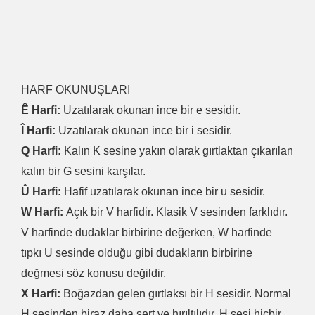
HARF OKUNUŞLARI
Ê Harfi:
Uzatılarak okunan ince bir e sesidir.
Î Harfi:
Uzatılarak okunan ince bir i sesidir.
Q Harfi:
Kalın K sesine yakın olarak gırtlaktan çıkarılan
kalın bir G sesini karşılar.
Û Harfi:
Hafif uzatılarak okunan ince bir u sesidir.
W Harfi:
Açık bir V harfidir. Klasik V sesinden farklıdır.
V harfinde dudaklar birbirine değerken, W harfinde
tıpkı U sesinde olduğu gibi dudakların birbirine
değmesi söz konusu değildir.
X Harfi:
Boğazdan gelen gırtlaksı bir H sesidir. Normal
H sesinden biraz daha sert ve hırıltılıdır. H sesi hiçbir