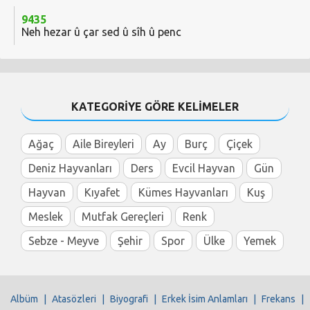
9435
Neh hezar û çar sed û sîh û penc
KATEGORİYE GÖRE KELİMELER
Ağaç
Aile Bireyleri
Ay
Burç
Çiçek
Deniz Hayvanları
Ders
Evcil Hayvan
Gün
Hayvan
Kıyafet
Kümes Hayvanları
Kuş
Meslek
Mutfak Gereçleri
Renk
Sebze - Meyve
Şehir
Spor
Ülke
Yemek
Albüm
|
Atasözleri
|
Biyografi
|
Erkek İsim Anlamları
|
Frekans
|