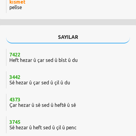
kısmet
pelîse
SAYILAR
7422
Heft hezar û çar sed û bîst û du
3442
Sê hezar û çar sed û çil û du
4373
Çar hezar û sê sed û heftê û sê
3745
Sê hezar û heft sed û çil û penc