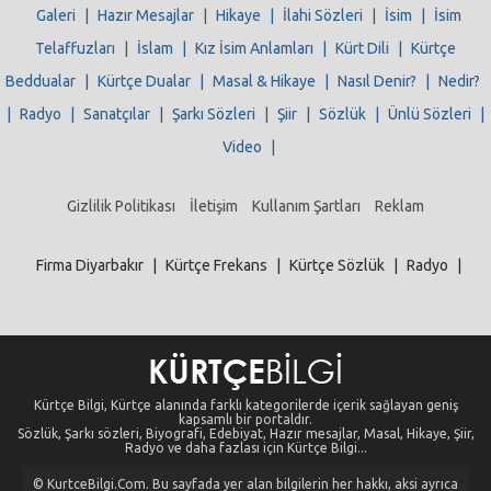
Galeri
|
Hazır Mesajlar
|
Hikaye
|
İlahi Sözleri
|
İsim
|
İsim
Telaffuzları
|
İslam
|
Kız İsim Anlamları
|
Kürt Dili
|
Kürtçe
Beddualar
|
Kürtçe Dualar
|
Masal & Hikaye
|
Nasıl Denir?
|
Nedir?
|
Radyo
|
Sanatçılar
|
Şarkı Sözleri
|
Şiir
|
Sözlük
|
Ünlü Sözleri
|
Video
|
Gizlilik Politikası
İletişim
Kullanım Şartları
Reklam
Firma Diyarbakır
|
Kürtçe Frekans
|
Kürtçe Sözlük
|
Radyo
|
Kürtçe Bilgi, Kürtçe alanında farklı kategorilerde içerik sağlayan geniş
kapsamlı bir portaldır.
Sözlük, Şarkı sözleri, Biyografi, Edebiyat, Hazır mesajlar, Masal, Hikaye, Şiir,
Radyo ve daha fazlası için Kürtçe Bilgi...
© KurtceBilgi.Com. Bu sayfada yer alan bilgilerin her hakkı, aksi ayrıca