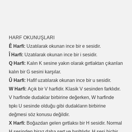
HARF OKUNUŞLARI
Ê Harfi:
Uzatılarak okunan ince bir e sesidir.
Î Harfi:
Uzatılarak okunan ince bir i sesidir.
Q Harfi:
Kalın K sesine yakın olarak gırtlaktan çıkarılan
kalın bir G sesini karşılar.
Û Harfi:
Hafif uzatılarak okunan ince bir u sesidir.
W Harfi:
Açık bir V harfidir. Klasik V sesinden farklıdır.
V harfinde dudaklar birbirine değerken, W harfinde
tıpkı U sesinde olduğu gibi dudakların birbirine
değmesi söz konusu değildir.
X Harfi:
Boğazdan gelen gırtlaksı bir H sesidir. Normal
H sesinden biraz daha sert ve hırıltılıdır. H sesi hiçbir