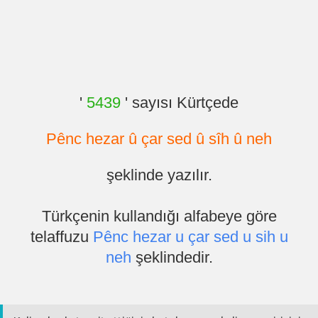
'
5439
' sayısı Kürtçede
Pênc hezar û çar sed û sîh û neh
şeklinde yazılır.
Türkçenin kullandığı alfabeye göre
telaffuzu
Pênc hezar u çar sed u sih u
neh
şeklindedir.