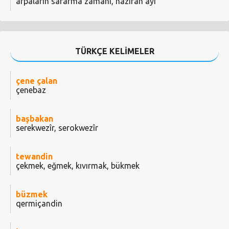
arpaların sararma zamanı, haziran ayı
TÜRKÇE KELİMELER
çene çalan
çenebaz
başbakan
serekwezîr, serokwezîr
tewandin
çekmek, eğmek, kıvırmak, bükmek
büzmek
qermiçandin