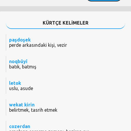
KÜRTÇE KELİMELER
paşdoşek
perde arkasındaki kişi, vezir
noqbûyî
batık, batmış
letok
uslu, asude
wekat kirin
belirtmek, tasrih etmek
cozerdan