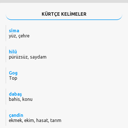
KÜRTÇE KELİMELER
sîma
yüz, çehre
hilû
pürüzsüz, saydam
Gog
Top
dabaş
bahis, konu
çandin
ekmek, ekim, hasat, tarım