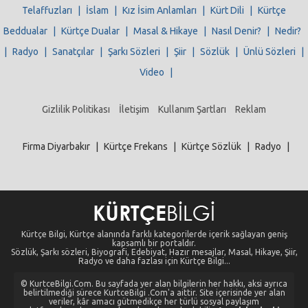
Telaffuzları
|
İslam
|
Kız İsim Anlamları
|
Kürt Dili
|
Kürtçe
Beddualar
|
Kürtçe Dualar
|
Masal & Hikaye
|
Nasıl Denir?
|
Nedir?
|
Radyo
|
Sanatçılar
|
Şarkı Sözleri
|
Şiir
|
Sözlük
|
Ünlü Sözleri
|
Video
|
Gizlilik Politikası
İletişim
Kullanım Şartları
Reklam
Firma Diyarbakır
|
Kürtçe Frekans
|
Kürtçe Sözlük
|
Radyo
|
Kürtçe Bilgi, Kürtçe alanında farklı kategorilerde içerik sağlayan geniş
kapsamlı bir portaldır.
Sözlük, Şarkı sözleri, Biyografi, Edebiyat, Hazır mesajlar, Masal, Hikaye, Şiir,
Radyo ve daha fazlası için Kürtçe Bilgi...
© KurtceBilgi.Com. Bu sayfada yer alan bilgilerin her hakkı, aksi ayrıca
belirtilmediği sürece KurtceBilgi .Com'a aittir. Site içerisinde yer alan
veriler, kâr amacı gütmedikçe her türlü sosyal paylaşım