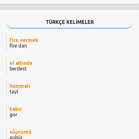
TÜRKÇE KELİMELER
fire vermek
fîre dan
el altında
berdest
hummalı
tayî
kabir
gor
süprüntü
guhûr