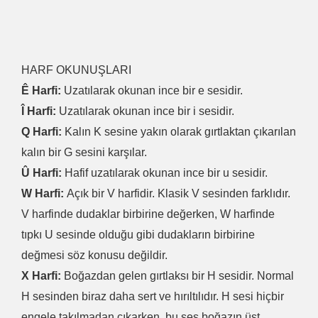
HARF OKUNUŞLARI
Ê Harfi:
Uzatılarak okunan ince bir e sesidir.
Î Harfi:
Uzatılarak okunan ince bir i sesidir.
Q Harfi:
Kalın K sesine yakın olarak gırtlaktan çıkarılan
kalın bir G sesini karşılar.
Û Harfi:
Hafif uzatılarak okunan ince bir u sesidir.
W Harfi:
Açık bir V harfidir. Klasik V sesinden farklıdır.
V harfinde dudaklar birbirine değerken, W harfinde
tıpkı U sesinde olduğu gibi dudakların birbirine
değmesi söz konusu değildir.
X Harfi:
Boğazdan gelen gırtlaksı bir H sesidir. Normal
H sesinden biraz daha sert ve hırıltılıdır. H sesi hiçbir
engele takılmadan çıkarken, bu ses boğazın üst