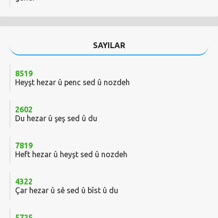
SAYILAR
8519
Heyşt hezar û penc sed û nozdeh
2602
Du hezar û şeş sed û du
7819
Heft hezar û heyşt sed û nozdeh
4322
Çar hezar û sê sed û bîst û du
5725