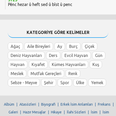
Pênc hezar û heft sed û bîst û penc
KATEGORİYE GÖRE KELİMELER
Ağaç
Aile Bireyleri
Ay
Burç
Çiçek
Deniz Hayvanları
Ders
Evcil Hayvan
Gün
Hayvan
Kıyafet
Kümes Hayvanları
Kuş
Meslek
Mutfak Gereçleri
Renk
Sebze - Meyve
Şehir
Spor
Ülke
Yemek
Albüm
|
Atasözleri
|
Biyografi
|
Erkek İsim Anlamları
|
Frekans
|
Galeri
|
Hazır Mesajlar
|
Hikaye
|
İlahi Sözleri
|
İsim
|
İsim