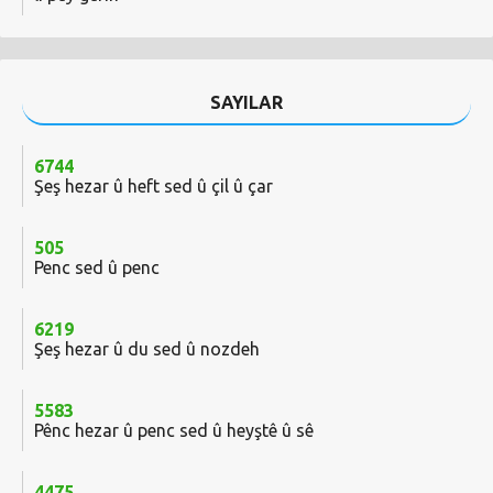
SAYILAR
6744
Şeş hezar û heft sed û çil û çar
505
Penc sed û penc
6219
Şeş hezar û du sed û nozdeh
5583
Pênc hezar û penc sed û heyştê û sê
4475