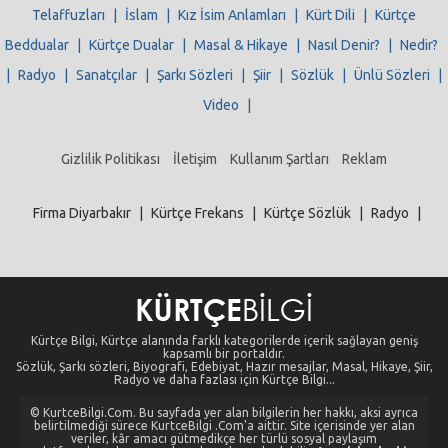
Telaffuzları
|
İslam
|
Kız İsim Anlamları
|
Kürt Dili
|
Kürtçe
Beddualar
|
Kürtçe Dualar
|
Masal & Hikaye
|
Nasıl Denir?
|
Nedir?
|
Radyo
|
Sanatçılar
|
Şarkı Sözleri
|
Şiir
|
Sözlük
|
Ünlü Sözleri
|
Video
|
Gizlilik Politikası
İletişim
Kullanım Şartları
Reklam
Firma Diyarbakır
|
Kürtçe Frekans
|
Kürtçe Sözlük
|
Radyo
|
Kürtçe Bilgi, Kürtçe alanında farklı kategorilerde içerik sağlayan geniş
kapsamlı bir portaldır.
Sözlük, Şarkı sözleri, Biyografi, Edebiyat, Hazır mesajlar, Masal, Hikaye, Şiir,
Radyo ve daha fazlası için Kürtçe Bilgi...
© KurtceBilgi.Com. Bu sayfada yer alan bilgilerin her hakkı, aksi ayrıca
belirtilmediği sürece KurtceBilgi .Com'a aittir. Site içerisinde yer alan
veriler, kâr amacı gütmedikçe her türlü sosyal paylaşım