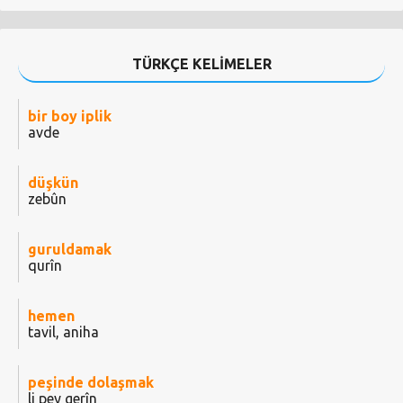
TÜRKÇE KELİMELER
bir boy iplik
avde
düşkün
zebûn
guruldamak
qurîn
hemen
tavil, aniha
peşinde dolaşmak
li pey gerîn