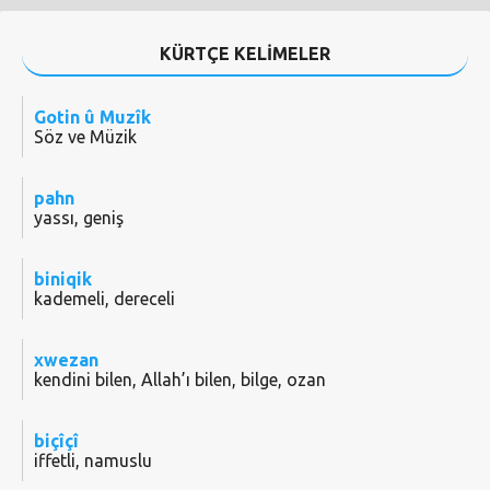
KÜRTÇE KELİMELER
Gotin û Muzîk
Söz ve Müzik
pahn
yassı, geniş
biniqik
kademeli, dereceli
xwezan
kendini bilen, Allah’ı bilen, bilge, ozan
biçîçî
iffetli, namuslu