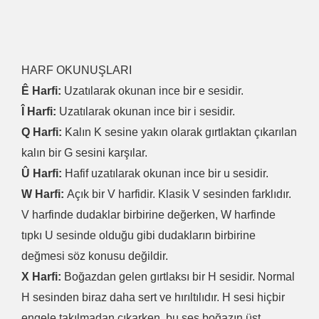
HARF OKUNUŞLARI
Ê Harfi:
Uzatılarak okunan ince bir e sesidir.
Î Harfi:
Uzatılarak okunan ince bir i sesidir.
Q Harfi:
Kalın K sesine yakın olarak gırtlaktan çıkarılan
kalın bir G sesini karşılar.
Û Harfi:
Hafif uzatılarak okunan ince bir u sesidir.
W Harfi:
Açık bir V harfidir. Klasik V sesinden farklıdır.
V harfinde dudaklar birbirine değerken, W harfinde
tıpkı U sesinde olduğu gibi dudakların birbirine
değmesi söz konusu değildir.
X Harfi:
Boğazdan gelen gırtlaksı bir H sesidir. Normal
H sesinden biraz daha sert ve hırıltılıdır. H sesi hiçbir
engele takılmadan çıkarken, bu ses boğazın üst