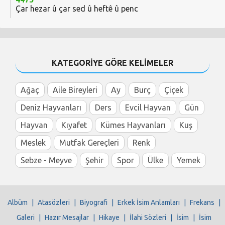
Çar hezar û çar sed û heftê û penc
KATEGORİYE GÖRE KELİMELER
Ağaç
Aile Bireyleri
Ay
Burç
Çiçek
Deniz Hayvanları
Ders
Evcil Hayvan
Gün
Hayvan
Kıyafet
Kümes Hayvanları
Kuş
Meslek
Mutfak Gereçleri
Renk
Sebze - Meyve
Şehir
Spor
Ülke
Yemek
Albüm
|
Atasözleri
|
Biyografi
|
Erkek İsim Anlamları
|
Frekans
|
Galeri
|
Hazır Mesajlar
|
Hikaye
|
İlahi Sözleri
|
İsim
|
İsim