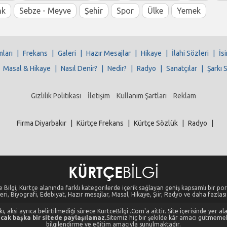
nk
Sebze - Meyve
Şehir
Spor
Ülke
Yemek
mları
|
Frekans
|
Galeri
|
Hazır Mesajlar
|
Hikaye
|
İlahi Sözleri
|
İs
|
Masal & Hikaye
|
Nasıl Denir?
|
Nedir?
|
Radyo
|
Sanatçılar
|
Şarkı 
Gizlilik Politikası
İletişim
Kullanım Şartları
Reklam
Firma Diyarbakır
|
Kürtçe Frekans
|
Kürtçe Sözlük
|
Radyo
|
 Bilgi, Kürtçe alanında farklı kategorilerde içerik sağlayan geniş kapsamlı bir port
eri, Biyografi, Edebiyat, Hazır mesajlar, Masal, Hikaye, Şiir, Radyo ve daha fazlası i
, aksi ayrıca belirtilmediği sürece KurtceBilgi .Com'a aittir. Site içerisinde yer 
cak başka bir sitede paylaşılamaz.
Sitemiz hiç bir şekilde kâr amacı gütmeme
bilgilendirme ve eğitim amacıyla sunulmaktadır.