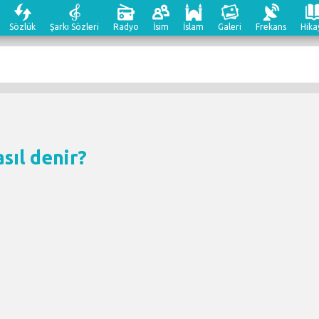
Sözlük
Şarkı Sözleri
Radyo
İsim
İslam
Galeri
Frekans
Hika
asıl denir?