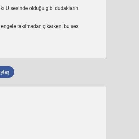
ıpkı U sesinde olduğu gibi dudakların
ir engele takılmadan çıkarken, bu ses
aylaş