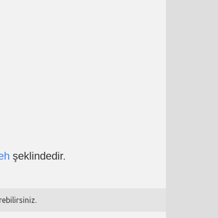
eh
şeklindedir.
bilirsiniz.