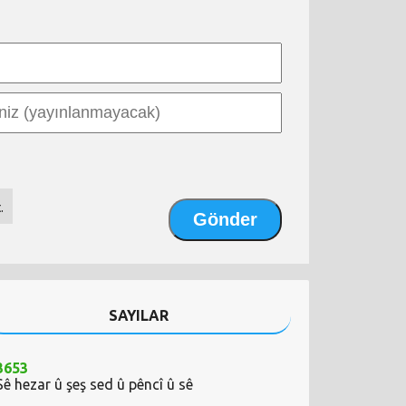
.
SAYILAR
3653
Sê hezar û şeş sed û pêncî û sê