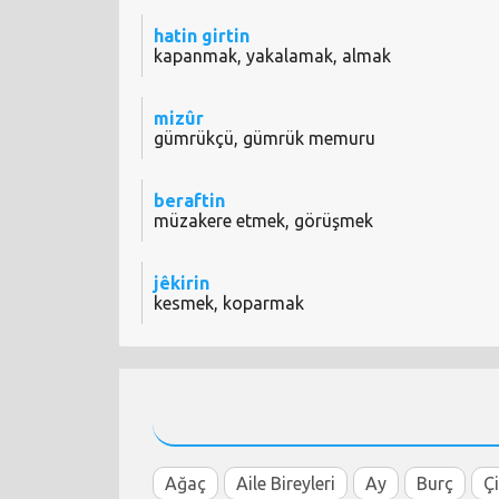
hatin girtin
kapanmak, yakalamak, almak
mizûr
gümrükçü, gümrük memuru
beraftin
müzakere etmek, görüşmek
jêkirin
kesmek, koparmak
Ağaç
Aile Bireyleri
Ay
Burç
Ç