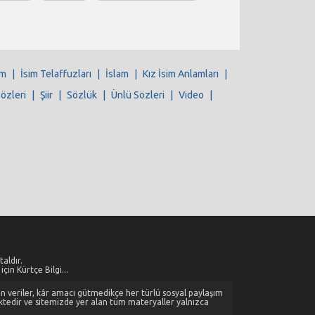
im
|
İsim Telaffuzları
|
İslam
|
Kız İsim Anlamları
|
Sözleri
|
Şiir
|
Sözlük
|
Ünlü Sözleri
|
Video
|
aldır.
çin Kürtçe Bilgi...
alan veriler, kâr amacı gütmedikçe her türlü sosyal paylaşım
ktedir ve sitemizde yer alan tüm materyaller yalnızca