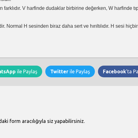
en farklıdır. V harfinde dudaklar birbirine değerken, W harfinde t
ir. Normal H sesinden biraz daha sert ve hırıltılıdır. H sesi hiçb
atsApp
ile Paylaş
Twitter
ile Paylaş
Facebook
'ta P
i form aracılığıyla siz yapabilirsiniz.