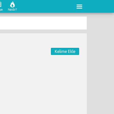
ye
Nedir?
Kelime Ekle