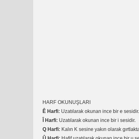
HARF OKUNUŞLARI
Ê Harfi:
Uzatılarak okunan ince bir e sesidir
Î Harfi:
Uzatılarak okunan ince bir i sesidir.
Q Harfi:
Kalın K sesine yakın olarak gırtlakta
Û Harfi:
Hafif uzatılarak okunan ince bir u se