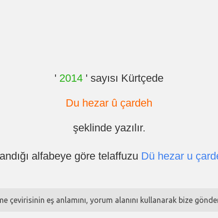
'
2014
' sayısı Kürtçede
Du hezar û çardeh
şeklinde yazılır.
landığı alfabeye göre telaffuzu
Dü hezar u çard
ime çevirisinin eş anlamını, yorum alanını kullanarak bize göndere