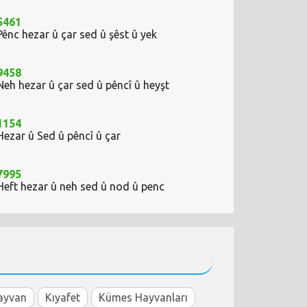
5461
Pênc hezar û çar sed û şêst û yek
9458
Neh hezar û çar sed û pêncî û heyşt
1154
Hezar û Sed û pêncî û çar
7995
Heft hezar û neh sed û nod û penc
ayvan
Kıyafet
Kümes Hayvanları