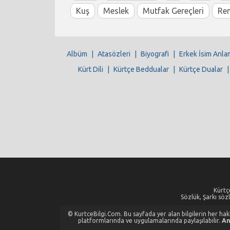
Kuş
Meslek
Mutfak Gereçleri
Re
Albüm
|
Atasözleri
|
Biyografi
|
Erkek İsim Anla
Kürt Dili
|
Kürtçe Beddualar
|
Kürtçe Dualar
Kürtçe
Sözlük, Şarkı sözl
© KurtceBilgi.Com. Bu sayfada yer alan bilgilerin her hakkı
platformlarında ve uygulamalarında paylaşılabilir.
An