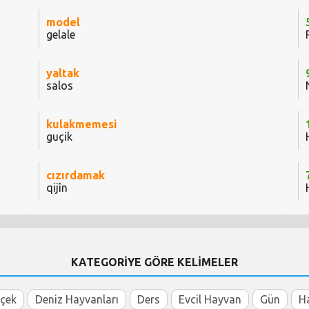
model
gelale
yaltak
salos
kulakmemesi
guçik
cızırdamak
qijîn
KATEGORİYE GÖRE KELİMELER
içek
Deniz Hayvanları
Ders
Evcil Hayvan
Gün
H