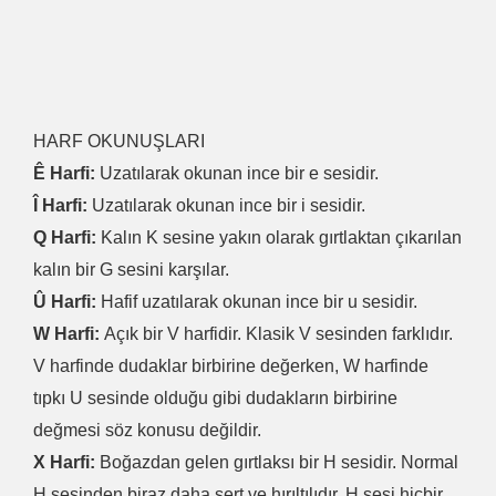
HARF OKUNUŞLARI
Ê Harfi:
Uzatılarak okunan ince bir e sesidir.
Î Harfi:
Uzatılarak okunan ince bir i sesidir.
Q Harfi:
Kalın K sesine yakın olarak gırtlaktan çıkarılan
kalın bir G sesini karşılar.
Û Harfi:
Hafif uzatılarak okunan ince bir u sesidir.
W Harfi:
Açık bir V harfidir. Klasik V sesinden farklıdır.
V harfinde dudaklar birbirine değerken, W harfinde
tıpkı U sesinde olduğu gibi dudakların birbirine
değmesi söz konusu değildir.
X Harfi:
Boğazdan gelen gırtlaksı bir H sesidir. Normal
H sesinden biraz daha sert ve hırıltılıdır. H sesi hiçbir