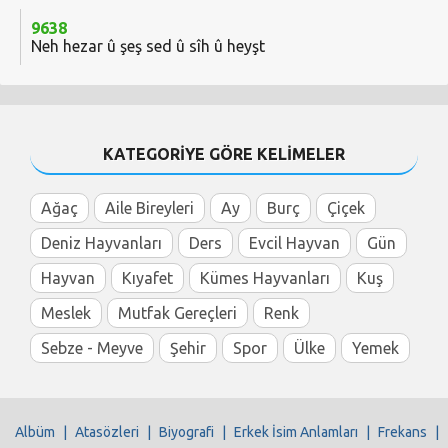
9638
Neh hezar û şeş sed û sîh û heyşt
KATEGORİYE GÖRE KELİMELER
Ağaç
Aile Bireyleri
Ay
Burç
Çiçek
Deniz Hayvanları
Ders
Evcil Hayvan
Gün
Hayvan
Kıyafet
Kümes Hayvanları
Kuş
Meslek
Mutfak Gereçleri
Renk
Sebze - Meyve
Şehir
Spor
Ülke
Yemek
Albüm
|
Atasözleri
|
Biyografi
|
Erkek İsim Anlamları
|
Frekans
|