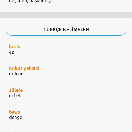
haşlama, haşlanmış
TÜRKÇE KELİMELER
haris
az
nohut yahnisi
nohkîn
sülale
ezbet
tews
denge