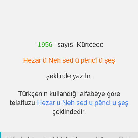
'
1956
' sayısı Kürtçede
Hezar û Neh sed û pêncî û şeş
şeklinde yazılır.
Türkçenin kullandığı alfabeye göre
telaffuzu
Hezar u Neh sed u pênci u şeş
şeklindedir.