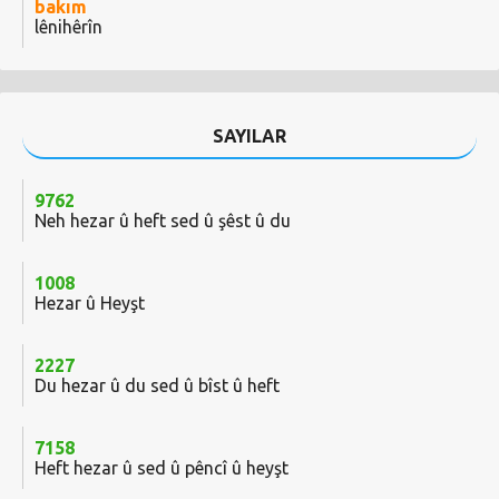
bakım
lênihêrîn
SAYILAR
9762
Neh hezar û heft sed û şêst û du
1008
Hezar û Heyşt
2227
Du hezar û du sed û bîst û heft
7158
Heft hezar û sed û pêncî û heyşt