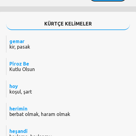
KÜRTÇE KELİMELER
gemar
kir, pasak
Pîroz Be
Kutlu Olsun
hoy
koşul, şart
herimîn
berbat olmak, haram olmak
heşandî