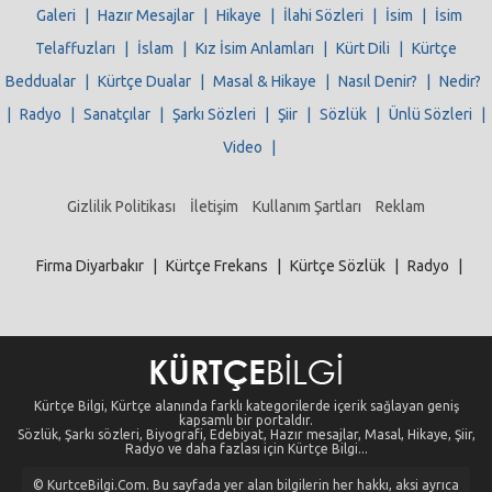
Galeri
|
Hazır Mesajlar
|
Hikaye
|
İlahi Sözleri
|
İsim
|
İsim
Telaffuzları
|
İslam
|
Kız İsim Anlamları
|
Kürt Dili
|
Kürtçe
Beddualar
|
Kürtçe Dualar
|
Masal & Hikaye
|
Nasıl Denir?
|
Nedir?
|
Radyo
|
Sanatçılar
|
Şarkı Sözleri
|
Şiir
|
Sözlük
|
Ünlü Sözleri
|
Video
|
Gizlilik Politikası
İletişim
Kullanım Şartları
Reklam
Firma Diyarbakır
|
Kürtçe Frekans
|
Kürtçe Sözlük
|
Radyo
|
Kürtçe Bilgi, Kürtçe alanında farklı kategorilerde içerik sağlayan geniş
kapsamlı bir portaldır.
Sözlük, Şarkı sözleri, Biyografi, Edebiyat, Hazır mesajlar, Masal, Hikaye, Şiir,
Radyo ve daha fazlası için Kürtçe Bilgi...
© KurtceBilgi.Com. Bu sayfada yer alan bilgilerin her hakkı, aksi ayrıca