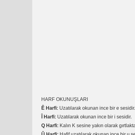
HARF OKUNUŞLARI
Ê Harfi:
Uzatılarak okunan ince bir e sesidir
Î Harfi:
Uzatılarak okunan ince bir i sesidir.
Q Harfi:
Kalın K sesine yakın olarak gırtlakta
Û Harfi:
Hafif uzatılarak okunan ince bir u se