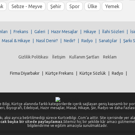
nk
Sebze - Meyve
Şehir
Spor
Ülke
Yemek
mları
|
Frekans
|
Galeri
|
Hazır Mesajlar
|
Hikaye
|
İlahi Sözleri
|
İs
|
Masal & Hikaye
|
Nasıl Denir?
|
Nedir?
|
Radyo
|
Sanatçılar
|
Şarkı 
Gizlilik Politikası
İletişim
Kullanım Şartları
Reklam
Firma Diyarbakır
|
Kürtçe Frekans
|
Kürtçe Sözlük
|
Radyo
|
 Bilgi, Kürtçe alanında farklı kategorilerde içerik sağlayan geniş kapsamlı bir port
eri, Biyografi, Edebiyat, Hazır mesajlar, Masal, Hikaye, Şiir, Radyo ve daha fazlası i
, aksi ayrıca belirtilmediği sürece KurtceBilgi .Com'a aittir. Site içerisinde yer 
cak başka bir sitede paylaşılamaz.
Sitemiz hiç bir şekilde kâr amacı gütmeme
bilgilendirme ve eğitim amacıyla sunulmaktadır.