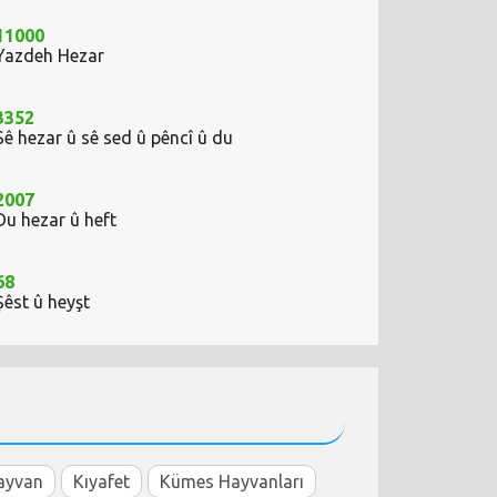
11000
Yazdeh Hezar
3352
Sê hezar û sê sed û pêncî û du
2007
Du hezar û heft
68
Şêst û heyşt
ayvan
Kıyafet
Kümes Hayvanları