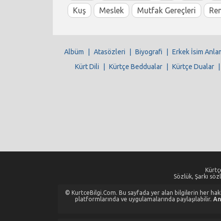
Kuş
Meslek
Mutfak Gereçleri
Re
Albüm
|
Atasözleri
|
Biyografi
|
Erkek İsim Anla
Kürt Dili
|
Kürtçe Beddualar
|
Kürtçe Dualar
Kürtçe
Sözlük, Şarkı sözl
© KurtceBilgi.Com. Bu sayfada yer alan bilgilerin her hakkı
platformlarında ve uygulamalarında paylaşılabilir.
An