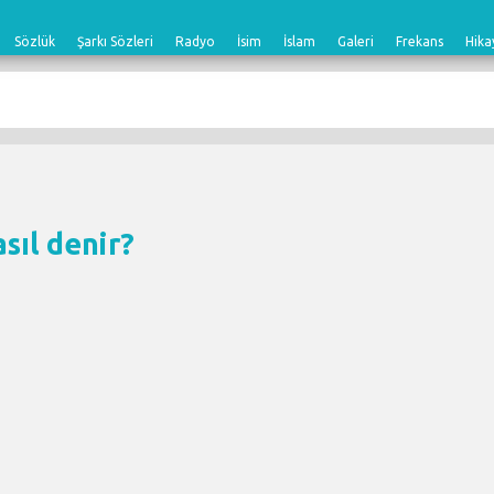
Sözlük
Şarkı Sözleri
Radyo
İsim
İslam
Galeri
Frekans
Hika
asıl denir?