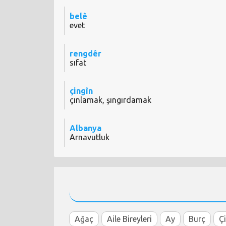
belê
evet
rengdêr
sıfat
çingîn
çınlamak, şıngırdamak
Albanya
Arnavutluk
Ağaç
Aile Bireyleri
Ay
Burç
Ç