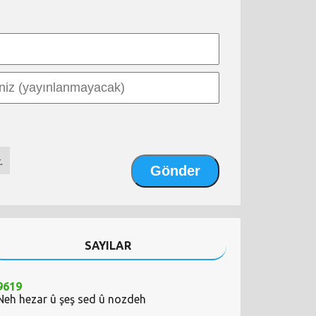
.
SAYILAR
9619
Neh hezar û şeş sed û nozdeh