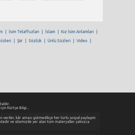
im
|
İsim Telaffuzları
|
İslam
|
Kız İsim Anlamları
|
Sözleri
|
Şiir
|
Sözlük
|
Ünlü Sözleri
|
Video
|
aldır.
çin Kürtçe Bilgi...
alan veriler, kâr amacı gütmedikçe her türlü sosyal paylaşım
ktedir ve sitemizde yer alan tüm materyaller yalnızca