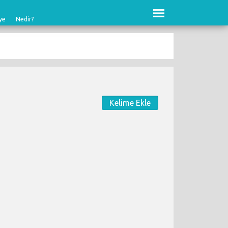
ye
Nedir?
Kelime Ekle