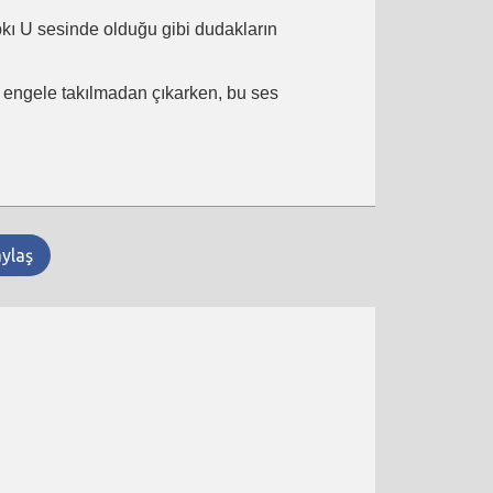
ıpkı U sesinde olduğu gibi dudakların
ir engele takılmadan çıkarken, bu ses
aylaş