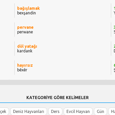
bağışlamak
bexşandin
pervane
perwane
döl yatağı
kardank
hayırsız
bêxêr
KATEGORİYE GÖRE KELİMELER
içek
Deniz Hayvanları
Ders
Evcil Hayvan
Gün
H