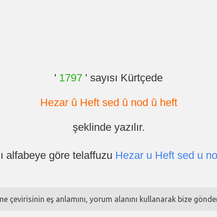
'
1797
' sayısı Kürtçede
Hezar û Heft sed û nod û heft
şeklinde yazılır.
ı alfabeye göre telaffuzu
Hezar u Heft sed u no
ime çevirisinin eş anlamını, yorum alanını kullanarak bize göndere