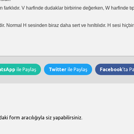
en farklıdır. V harfinde dudaklar birbirine değerken, W harfinde t
ir. Normal H sesinden biraz daha sert ve hırıltılıdır. H sesi hiçb
atsApp
ile Paylaş
Twitter
ile Paylaş
Facebook
'ta P
i form aracılığıyla siz yapabilirsiniz.