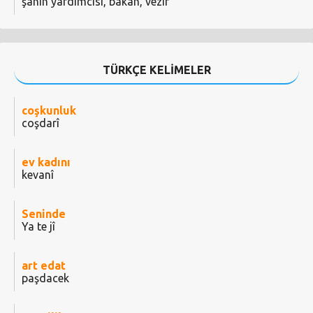
şahın yardımcısı, bakan, vezir
TÜRKÇE KELİMELER
coşkunluk
coşdarî
ev kadını
kevanî
Seninde
Ya te jî
art edat
paşdacek