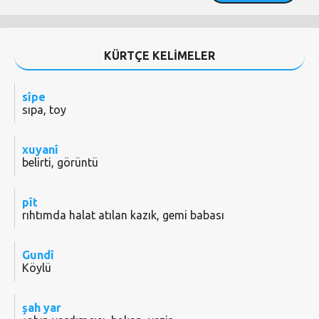
KÜRTÇE KELİMELER
sîpe
sıpa, toy
xuyanî
belirti, görüntü
pît
rıhtımda halat atılan kazık, gemi babası
Gundî
Köylü
şah yar