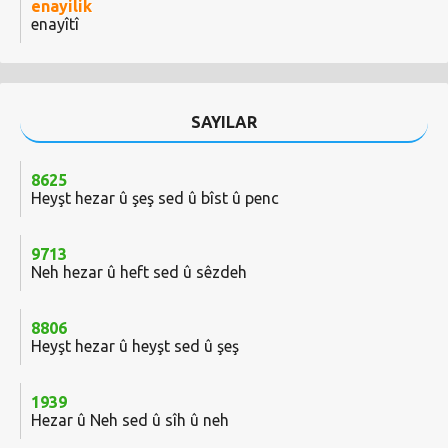
enayilik
enayîtî
SAYILAR
8625
Heyşt hezar û şeş sed û bîst û penc
9713
Neh hezar û heft sed û sêzdeh
8806
Heyşt hezar û heyşt sed û şeş
1939
Hezar û Neh sed û sîh û neh