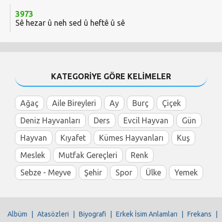
3973
Sê hezar û neh sed û heftê û sê
KATEGORİYE GÖRE KELİMELER
Ağaç
Aile Bireyleri
Ay
Burç
Çiçek
Deniz Hayvanları
Ders
Evcil Hayvan
Gün
Hayvan
Kıyafet
Kümes Hayvanları
Kuş
Meslek
Mutfak Gereçleri
Renk
Sebze - Meyve
Şehir
Spor
Ülke
Yemek
Albüm
|
Atasözleri
|
Biyografi
|
Erkek İsim Anlamları
|
Frekans
|