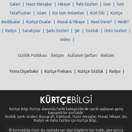
Galeri
|
Hazır Mesajlar
|
Hikaye
|
İlahi Sözleri
|
İsim
|
İsim
Telaffuzları
|
İslam
|
Kız İsim Anlamları
|
Kürt Dili
|
Kürtçe
Beddualar
|
Kürtçe Dualar
|
Masal & Hikaye
|
Nasıl Denir?
|
Nedir?
|
Radyo
|
Sanatçılar
|
Şarkı Sözleri
|
Şiir
|
Sözlük
|
Ünlü Sözleri
|
Video
|
Gizlilik Politikası
İletişim
Kullanım Şartları
Reklam
Firma Diyarbakır
|
Kürtçe Frekans
|
Kürtçe Sözlük
|
Radyo
|
Kürtçe Bilgi, Kürtçe alanında farklı kategorilerde içerik sağlayan geniş
kapsamlı bir portaldır.
Sözlük, Şarkı sözleri, Biyografi, Edebiyat, Hazır mesajlar, Masal, Hikaye, Şiir,
Radyo ve daha fazlası için Kürtçe Bilgi...
© KurtceBilgi.Com. Bu sayfada yer alan bilgilerin her hakkı, aksi ayrıca