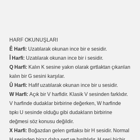
HARF OKUNUŞLARI
Ê Harfi:
Uzatılarak okunan ince bir e sesidir.
Î Harfi:
Uzatılarak okunan ince bir i sesidir.
Q Harfi:
Kalın K sesine yakın olarak gırtlaktan çıkarılan
kalın bir G sesini karşılar.
Û Harfi:
Hafif uzatılarak okunan ince bir u sesidir.
W Harfi:
Açık bir V harfidir. Klasik V sesinden farklıdır.
V harfinde dudaklar birbirine değerken, W harfinde
tıpkı U sesinde olduğu gibi dudakların birbirine
değmesi söz konusu değildir.
X Harfi:
Boğazdan gelen gırtlaksı bir H sesidir. Normal
H sesinden biraz daha sert ve hırıltılıdır. H sesi hiçbir