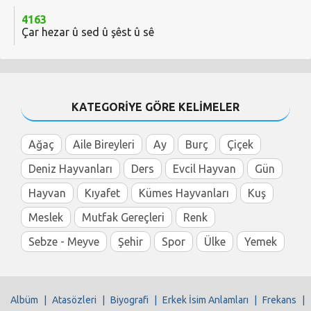
4163
Çar hezar û sed û şêst û sê
KATEGORİYE GÖRE KELİMELER
Ağaç
Aile Bireyleri
Ay
Burç
Çiçek
Deniz Hayvanları
Ders
Evcil Hayvan
Gün
Hayvan
Kıyafet
Kümes Hayvanları
Kuş
Meslek
Mutfak Gereçleri
Renk
Sebze - Meyve
Şehir
Spor
Ülke
Yemek
Albüm
|
Atasözleri
|
Biyografi
|
Erkek İsim Anlamları
|
Frekans
|