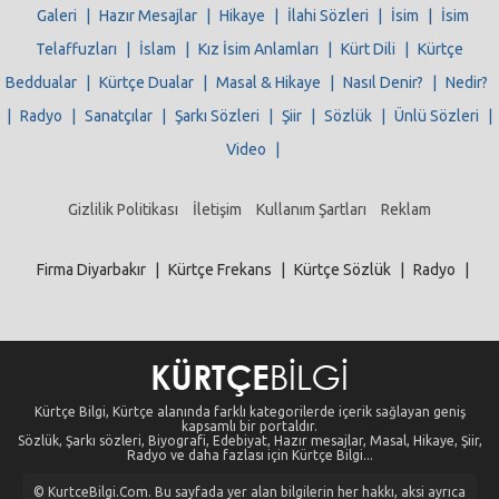
Galeri
|
Hazır Mesajlar
|
Hikaye
|
İlahi Sözleri
|
İsim
|
İsim
Telaffuzları
|
İslam
|
Kız İsim Anlamları
|
Kürt Dili
|
Kürtçe
Beddualar
|
Kürtçe Dualar
|
Masal & Hikaye
|
Nasıl Denir?
|
Nedir?
|
Radyo
|
Sanatçılar
|
Şarkı Sözleri
|
Şiir
|
Sözlük
|
Ünlü Sözleri
|
Video
|
Gizlilik Politikası
İletişim
Kullanım Şartları
Reklam
Firma Diyarbakır
|
Kürtçe Frekans
|
Kürtçe Sözlük
|
Radyo
|
Kürtçe Bilgi, Kürtçe alanında farklı kategorilerde içerik sağlayan geniş
kapsamlı bir portaldır.
Sözlük, Şarkı sözleri, Biyografi, Edebiyat, Hazır mesajlar, Masal, Hikaye, Şiir,
Radyo ve daha fazlası için Kürtçe Bilgi...
© KurtceBilgi.Com. Bu sayfada yer alan bilgilerin her hakkı, aksi ayrıca