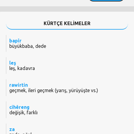
KÜRTÇE KELİMELER
bapîr
büyükbaba, dede
leş
leş, kadavra
rawirtin
geçmek, ileri geçmek (yarış, yürüyüşte vs.)
cihêreng
değişik, farklı
za