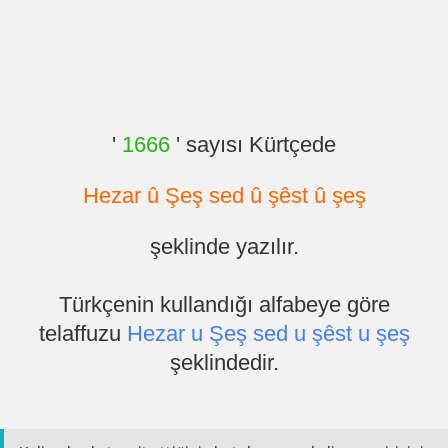
'
1666
' sayısı Kürtçede
Hezar û Şeş sed û şêst û şeş
şeklinde yazılır.
Türkçenin kullandığı alfabeye göre
telaffuzu
Hezar u Şeş sed u şêst u şeş
şeklindedir.