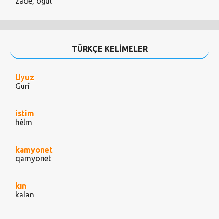
zade, oğul
TÜRKÇE KELİMELER
Uyuz
Gurî
istim
hêlm
kamyonet
qamyonet
kın
kalan