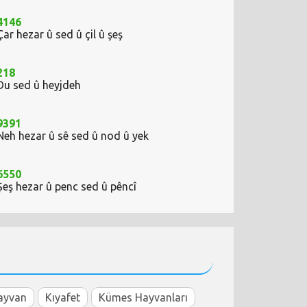
4146
Çar hezar û sed û çil û şeş
218
Du sed û heyjdeh
9391
Neh hezar û sê sed û nod û yek
6550
Şeş hezar û penc sed û pêncî
ayvan
Kıyafet
Kümes Hayvanları