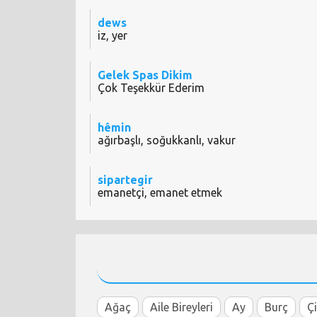
dews
iz, yer
Gelek Spas Dikim
Çok Teşekkür Ederim
hêmin
ağırbaşlı, soğukkanlı, vakur
sipartegir
emanetçi, emanet etmek
Ağaç
Aile Bireyleri
Ay
Burç
Ç