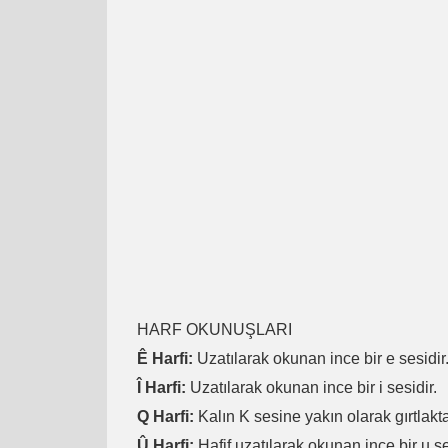
HARF OKUNUŞLARI
Ê Harfi:
Uzatılarak okunan ince bir e sesidir
Î Harfi:
Uzatılarak okunan ince bir i sesidir.
Q Harfi:
Kalın K sesine yakın olarak gırtlakta
Û Harfi:
Hafif uzatılarak okunan ince bir u se