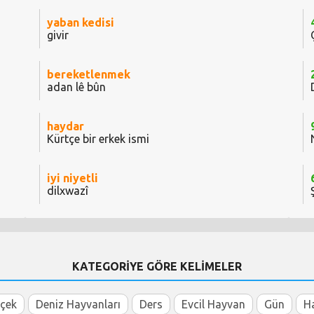
yaban kedisi
givir
bereketlenmek
adan lê bûn
haydar
Kürtçe bir erkek ismi
iyi niyetli
dilxwazî
KATEGORİYE GÖRE KELİMELER
içek
Deniz Hayvanları
Ders
Evcil Hayvan
Gün
H