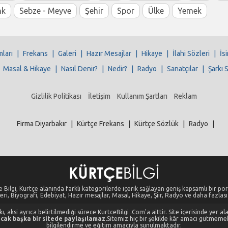
nk
Sebze - Meyve
Şehir
Spor
Ülke
Yemek
mları
|
Frekans
|
Galeri
|
Hazır Mesajlar
|
Hikaye
|
İlahi Sözleri
|
İs
|
Masal & Hikaye
|
Nasıl Denir?
|
Nedir?
|
Radyo
|
Sanatçılar
|
Şarkı 
Gizlilik Politikası
İletişim
Kullanım Şartları
Reklam
Firma Diyarbakır
|
Kürtçe Frekans
|
Kürtçe Sözlük
|
Radyo
|
 Bilgi, Kürtçe alanında farklı kategorilerde içerik sağlayan geniş kapsamlı bir port
eri, Biyografi, Edebiyat, Hazır mesajlar, Masal, Hikaye, Şiir, Radyo ve daha fazlası i
, aksi ayrıca belirtilmediği sürece KurtceBilgi .Com'a aittir. Site içerisinde yer 
cak başka bir sitede paylaşılamaz.
Sitemiz hiç bir şekilde kâr amacı gütmeme
bilgilendirme ve eğitim amacıyla sunulmaktadır.