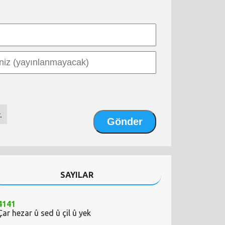
.
SAYILAR
4141
Çar hezar û sed û çil û yek