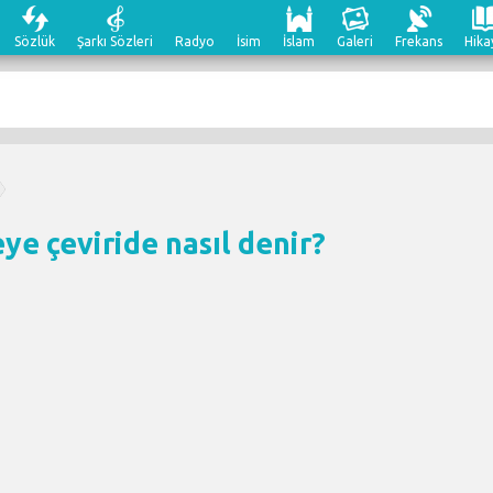
Sözlük
Şarkı Sözleri
Radyo
İsim
İslam
Galeri
Frekans
Hika
ye çeviri
de nasıl denir?