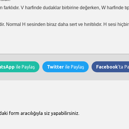
en farklıdır. V harfinde dudaklar birbirine değerken, W harfinde t
ir. Normal H sesinden biraz daha sert ve hırıltılıdır. H sesi hiçb
atsApp
ile Paylaş
Twitter
ile Paylaş
Facebook
'ta P
i form aracılığıyla siz yapabilirsiniz.