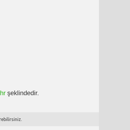
ahr
şeklindedir.
bilirsiniz.