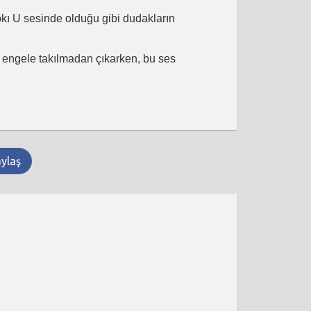
ıpkı U sesinde olduğu gibi dudakların
ir engele takılmadan çıkarken, bu ses
aylaş