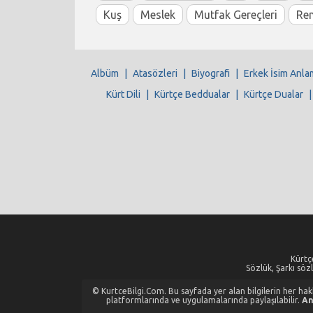
Kuş
Meslek
Mutfak Gereçleri
Re
Albüm
|
Atasözleri
|
Biyografi
|
Erkek İsim Anla
Kürt Dili
|
Kürtçe Beddualar
|
Kürtçe Dualar
Kürtçe
Sözlük, Şarkı sözl
© KurtceBilgi.Com. Bu sayfada yer alan bilgilerin her hakkı
platformlarında ve uygulamalarında paylaşılabilir.
An