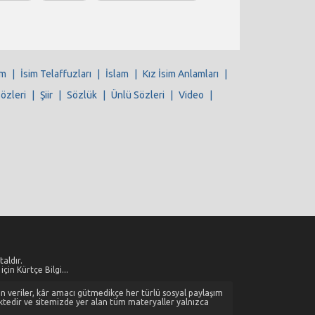
im
|
İsim Telaffuzları
|
İslam
|
Kız İsim Anlamları
|
Sözleri
|
Şiir
|
Sözlük
|
Ünlü Sözleri
|
Video
|
aldır.
çin Kürtçe Bilgi...
alan veriler, kâr amacı gütmedikçe her türlü sosyal paylaşım
ktedir ve sitemizde yer alan tüm materyaller yalnızca