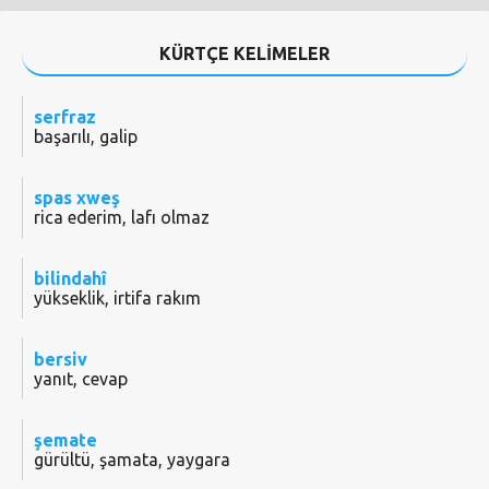
KÜRTÇE KELİMELER
serfraz
başarılı, galip
spas xweş
rica ederim, lafı olmaz
bilindahî
yükseklik, irtifa rakım
bersiv
yanıt, cevap
şemate
gürültü, şamata, yaygara