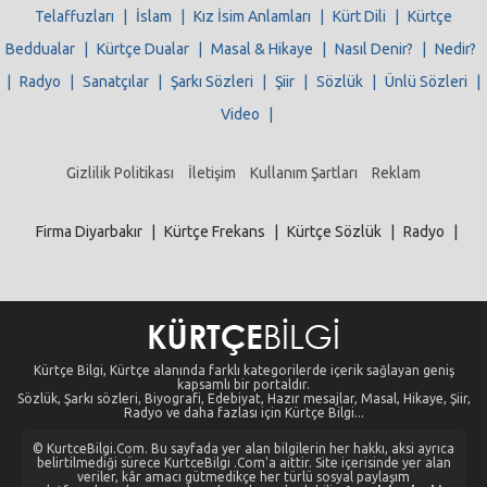
Telaffuzları
|
İslam
|
Kız İsim Anlamları
|
Kürt Dili
|
Kürtçe
Beddualar
|
Kürtçe Dualar
|
Masal & Hikaye
|
Nasıl Denir?
|
Nedir?
|
Radyo
|
Sanatçılar
|
Şarkı Sözleri
|
Şiir
|
Sözlük
|
Ünlü Sözleri
|
Video
|
Gizlilik Politikası
İletişim
Kullanım Şartları
Reklam
Firma Diyarbakır
|
Kürtçe Frekans
|
Kürtçe Sözlük
|
Radyo
|
Kürtçe Bilgi, Kürtçe alanında farklı kategorilerde içerik sağlayan geniş
kapsamlı bir portaldır.
Sözlük, Şarkı sözleri, Biyografi, Edebiyat, Hazır mesajlar, Masal, Hikaye, Şiir,
Radyo ve daha fazlası için Kürtçe Bilgi...
© KurtceBilgi.Com. Bu sayfada yer alan bilgilerin her hakkı, aksi ayrıca
belirtilmediği sürece KurtceBilgi .Com'a aittir. Site içerisinde yer alan
veriler, kâr amacı gütmedikçe her türlü sosyal paylaşım