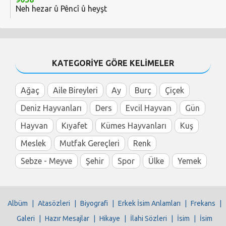
Neh hezar û Pêncî û heyşt
KATEGORİYE GÖRE KELİMELER
Ağaç
Aile Bireyleri
Ay
Burç
Çiçek
Deniz Hayvanları
Ders
Evcil Hayvan
Gün
Hayvan
Kıyafet
Kümes Hayvanları
Kuş
Meslek
Mutfak Gereçleri
Renk
Sebze - Meyve
Şehir
Spor
Ülke
Yemek
Albüm
|
Atasözleri
|
Biyografi
|
Erkek İsim Anlamları
|
Frekans
|
Galeri
|
Hazır Mesajlar
|
Hikaye
|
İlahi Sözleri
|
İsim
|
İsim