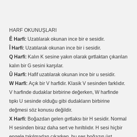
HARF OKUNUŞLARI
Ê Harfi:
Uzatılarak okunan ince bir e sesidir.
Î Harfi:
Uzatılarak okunan ince bir i sesidir.
Q Harfi:
Kalın K sesine yakın olarak gırtlaktan çıkarılan
kalın bir G sesini karşılar.
Û Harfi:
Hafif uzatılarak okunan ince bir u sesidir.
W Harfi:
Açık bir V harfidir. Klasik V sesinden farklıdır.
V harfinde dudaklar birbirine değerken, W harfinde
tıpkı U sesinde olduğu gibi dudakların birbirine
değmesi söz konusu değildir.
X Harfi:
Boğazdan gelen gırtlaksı bir H sesidir. Normal
H sesinden biraz daha sert ve hırıltılıdır. H sesi hiçbir
engele takılmadan çıkarken, bu ses boğazın üst