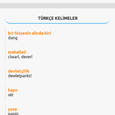
TÜRKÇE KELİMELER
bir hissenin altıda biri
dang
mahalleli
cîwarî, deverî
devletçilik
dewletparêzî
hayır
xêr
şose
papûr