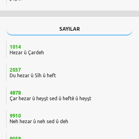
SAYILAR
1014
Hezar û Çardeh
2037
Du hezar û Sîh û heft
4878
Çar hezar û heyşt sed û heftê û heyşt
9910
Neh hezar û neh sed û deh
9058