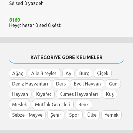
Sê sed û yazdeh
8160
Heyşt hezar û sed û şêst
KATEGORİYE GÖRE KELİMELER
Ağaç
Aile Bireyleri
Ay
Burç
Çiçek
Deniz Hayvanları
Ders
Evcil Hayvan
Gün
Hayvan
Kıyafet
Kümes Hayvanları
Kuş
Meslek
Mutfak Gereçleri
Renk
Sebze - Meyve
Şehir
Spor
Ülke
Yemek