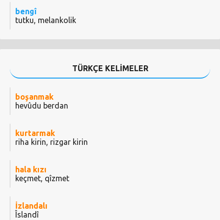
bengî
tutku, melankolik
TÜRKÇE KELİMELER
boşanmak
hevûdu berdan
kurtarmak
riha kirin, rizgar kirin
hala kızı
keçmet, qîzmet
İzlandalı
Îslandî