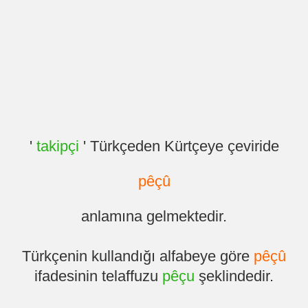
'
takipçi
' Türkçeden Kürtçeye çeviride
pêçû
anlamına gelmektedir.
Türkçenin kullandığı alfabeye göre
pêçû
ifadesinin telaffuzu
pêçu
şeklindedir.