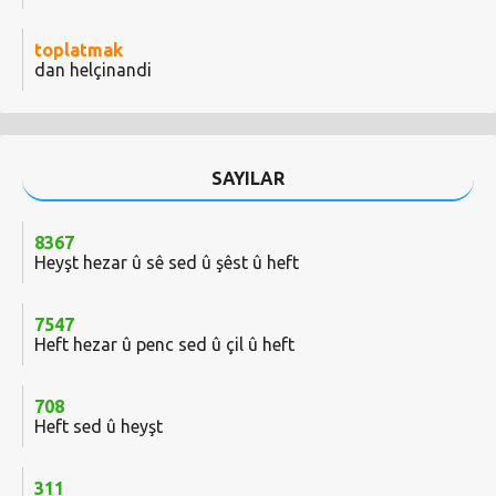
toplatmak
dan helçinandi
SAYILAR
8367
Heyşt hezar û sê sed û şêst û heft
7547
Heft hezar û penc sed û çil û heft
708
Heft sed û heyşt
311