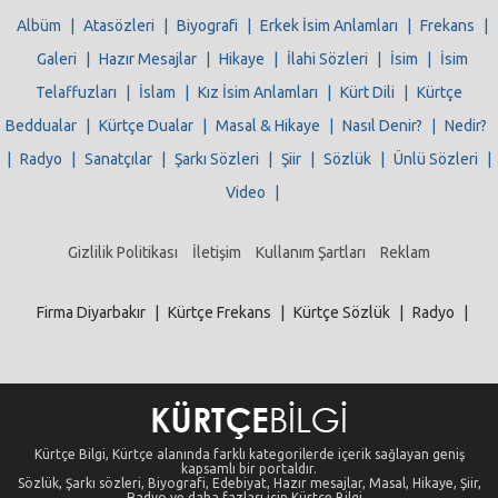
Albüm
|
Atasözleri
|
Biyografi
|
Erkek İsim Anlamları
|
Frekans
|
Galeri
|
Hazır Mesajlar
|
Hikaye
|
İlahi Sözleri
|
İsim
|
İsim
Telaffuzları
|
İslam
|
Kız İsim Anlamları
|
Kürt Dili
|
Kürtçe
Beddualar
|
Kürtçe Dualar
|
Masal & Hikaye
|
Nasıl Denir?
|
Nedir?
|
Radyo
|
Sanatçılar
|
Şarkı Sözleri
|
Şiir
|
Sözlük
|
Ünlü Sözleri
|
Video
|
Gizlilik Politikası
İletişim
Kullanım Şartları
Reklam
Firma Diyarbakır
|
Kürtçe Frekans
|
Kürtçe Sözlük
|
Radyo
|
Kürtçe Bilgi, Kürtçe alanında farklı kategorilerde içerik sağlayan geniş
kapsamlı bir portaldır.
Sözlük, Şarkı sözleri, Biyografi, Edebiyat, Hazır mesajlar, Masal, Hikaye, Şiir,
Radyo ve daha fazlası için Kürtçe Bilgi...