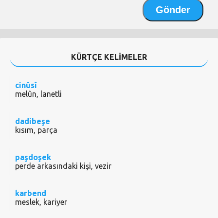
KÜRTÇE KELİMELER
cinûsî
melûn, lanetli
dadibeşe
kısım, parça
paşdoşek
perde arkasındaki kişi, vezir
karbend
meslek, kariyer