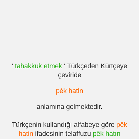
'
tahakkuk etmek
' Türkçeden Kürtçeye
çeviride
pêk hatin
anlamına gelmektedir.
Türkçenin kullandığı alfabeye göre
pêk
hatin
ifadesinin telaffuzu
pêk hatın