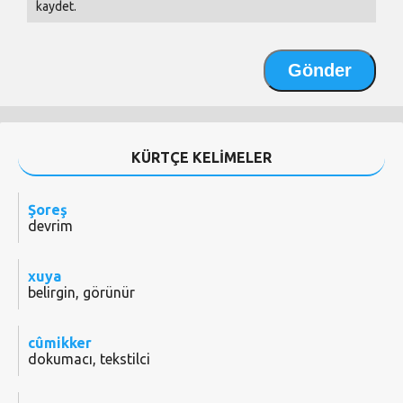
kaydet.
KÜRTÇE KELİMELER
Şoreş
devrim
xuya
belirgin, görünür
cûmikker
dokumacı, tekstilci