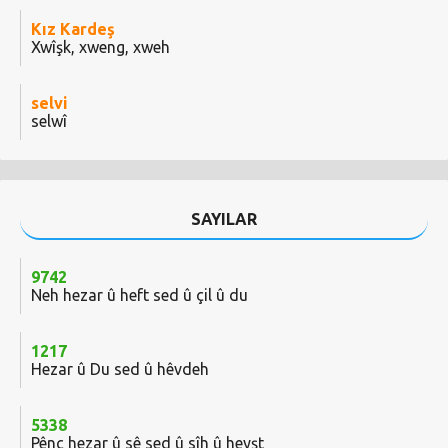
Kız Kardeş
Xwîşk, xweng, xweh
selvi
selwî
SAYILAR
9742
Neh hezar û heft sed û çil û du
1217
Hezar û Du sed û hêvdeh
5338
Pênc hezar û sê sed û sîh û heyşt