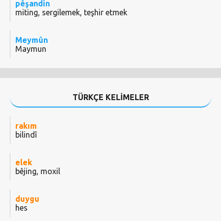
pêşandin
miting, sergilemek, teşhir etmek
Meymûn
Maymun
TÜRKÇE KELİMELER
rakım
bilindî
elek
bêjing, moxil
duygu
hes