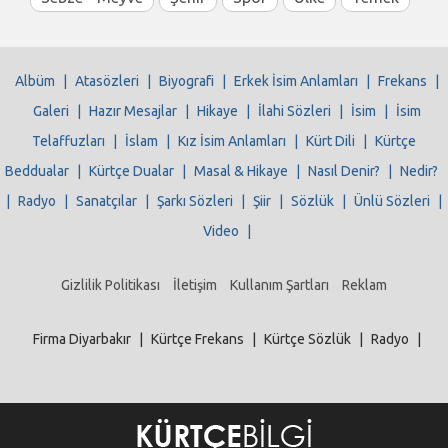
Albüm
|
Atasözleri
|
Biyografi
|
Erkek İsim Anlamları
|
Frekans
|
Galeri
|
Hazır Mesajlar
|
Hikaye
|
İlahi Sözleri
|
İsim
|
İsim
Telaffuzları
|
İslam
|
Kız İsim Anlamları
|
Kürt Dili
|
Kürtçe
Beddualar
|
Kürtçe Dualar
|
Masal & Hikaye
|
Nasıl Denir?
|
Nedir?
|
Radyo
|
Sanatçılar
|
Şarkı Sözleri
|
Şiir
|
Sözlük
|
Ünlü Sözleri
|
Video
|
Gizlilik Politikası
İletişim
Kullanım Şartları
Reklam
Firma Diyarbakır
|
Kürtçe Frekans
|
Kürtçe Sözlük
|
Radyo
|