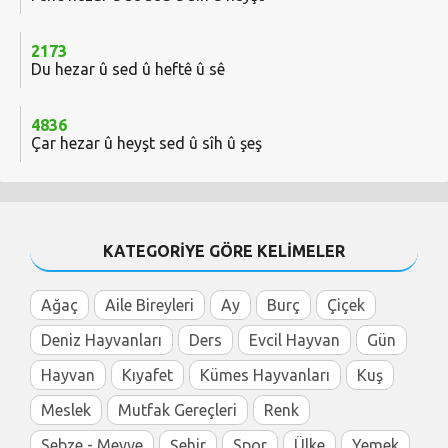
2173
Du hezar û sed û heftê û sê
4836
Çar hezar û heyşt sed û sîh û şeş
KATEGORİYE GÖRE KELİMELER
Ağaç
Aile Bireyleri
Ay
Burç
Çiçek
Deniz Hayvanları
Ders
Evcil Hayvan
Gün
Hayvan
Kıyafet
Kümes Hayvanları
Kuş
Meslek
Mutfak Gereçleri
Renk
Sebze - Meyve
Şehir
Spor
Ülke
Yemek