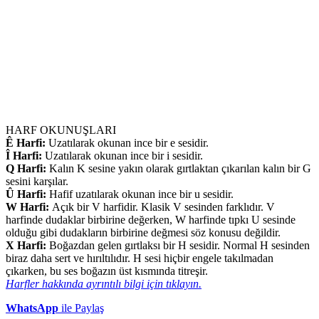
HARF OKUNUŞLARI
Ê Harfi:
Uzatılarak okunan ince bir e sesidir.
Î Harfi:
Uzatılarak okunan ince bir i sesidir.
Q Harfi:
Kalın K sesine yakın olarak gırtlaktan çıkarılan kalın bir G
sesini karşılar.
Û Harfi:
Hafif uzatılarak okunan ince bir u sesidir.
W Harfi:
Açık bir V harfidir. Klasik V sesinden farklıdır. V
harfinde dudaklar birbirine değerken, W harfinde tıpkı U sesinde
olduğu gibi dudakların birbirine değmesi söz konusu değildir.
X Harfi:
Boğazdan gelen gırtlaksı bir H sesidir. Normal H sesinden
biraz daha sert ve hırıltılıdır. H sesi hiçbir engele takılmadan
çıkarken, bu ses boğazın üst kısmında titreşir.
Harfler hakkında ayrıntılı bilgi için tıklayın.
WhatsApp
ile Paylaş