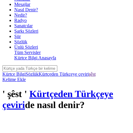
Mesajlar
Nasıl Denir?
Nedir?
Radyo
Sanatçılar
Şarkı Sözleri
Şiir
Sözlük
Ünlü Sözleri
Tüm Servisler
Kürtçe Bilgi Anasayfa
Kürtçe Bilgi
Sözlük
Kürtçeden Türkçeye çeviri
şêst
Kelime Ekle
' şêst '
Kürtçeden Türkçeye
çeviri
de nasıl denir?