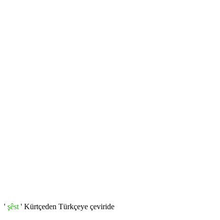
'
şêst
' Kürtçeden Türkçeye çeviride