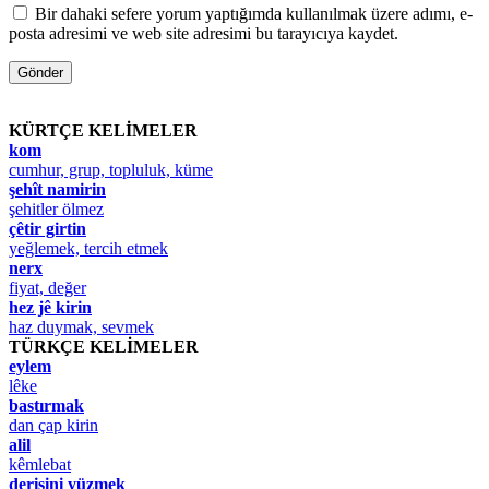
Bir dahaki sefere yorum yaptığımda kullanılmak üzere adımı, e-
posta adresimi ve web site adresimi bu tarayıcıya kaydet.
KÜRTÇE KELİMELER
kom
cumhur, grup, topluluk, küme
şehît namirin
şehitler ölmez
çêtir girtin
yeğlemek, tercih etmek
nerx
fiyat, değer
hez jê kirin
haz duymak, sevmek
TÜRKÇE KELİMELER
eylem
lêke
bastırmak
dan çap kirin
alil
kêmlebat
derisini yüzmek