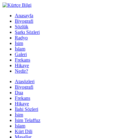
Anasayfa
Biyografi
Sözlük
Şarkı Sözleri
Radyo
İsim
İslam
Galeri
Frekans
Hikaye
Nedir?
Atasözleri
Biyografi
Dua
Frekans
Hikaye
İlahi Sözleri
İsim
İsim Telaffuz
İslam
Kürt Dili
Masallar