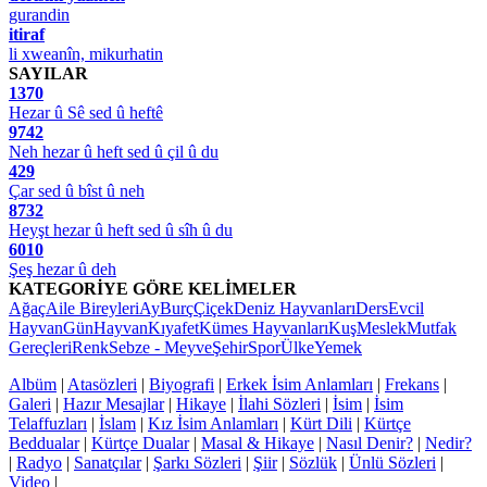
gurandin
itiraf
li xweanîn, mikurhatin
SAYILAR
1370
Hezar û Sê sed û heftê
9742
Neh hezar û heft sed û çil û du
429
Çar sed û bîst û neh
8732
Heyşt hezar û heft sed û sîh û du
6010
Şeş hezar û deh
KATEGORİYE GÖRE KELİMELER
Ağaç
Aile Bireyleri
Ay
Burç
Çiçek
Deniz Hayvanları
Ders
Evcil
Hayvan
Gün
Hayvan
Kıyafet
Kümes Hayvanları
Kuş
Meslek
Mutfak
Gereçleri
Renk
Sebze - Meyve
Şehir
Spor
Ülke
Yemek
Albüm
|
Atasözleri
|
Biyografi
|
Erkek İsim Anlamları
|
Frekans
|
Galeri
|
Hazır Mesajlar
|
Hikaye
|
İlahi Sözleri
|
İsim
|
İsim
Telaffuzları
|
İslam
|
Kız İsim Anlamları
|
Kürt Dili
|
Kürtçe
Beddualar
|
Kürtçe Dualar
|
Masal & Hikaye
|
Nasıl Denir?
|
Nedir?
|
Radyo
|
Sanatçılar
|
Şarkı Sözleri
|
Şiir
|
Sözlük
|
Ünlü Sözleri
|
Video
|