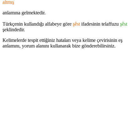
altmış
anlamına gelmektedir.
Türkçenin kullandığı alfabeye göre
şêst
ifadesinin telaffuzu
şêst
şeklindedir.
Kelimelerde tespit ettiğiniz hataları veya kelime çevirisinin eş
anlamını, yorum alanını kullanarak bize gönderebilirsiniz.