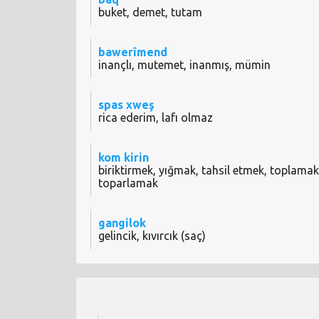
buket, demet, tutam
bawerîmend
inançlı, mutemet, inanmış, mümin
spas xweş
rica ederim, lafı olmaz
kom kirin
biriktirmek, yığmak, tahsil etmek, toplamak
toparlamak
gangilok
gelincik, kıvırcık (saç)