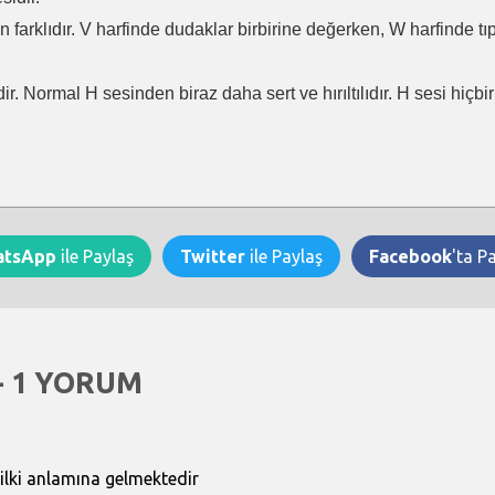
en farklıdır. V harfinde dudaklar birbirine değerken, W harfinde t
ir. Normal H sesinden biraz daha sert ve hırıltılıdır. H sesi hiçb
atsApp
ile Paylaş
Twitter
ile Paylaş
Facebook
'ta P
- 1 YORUM
Tilki anlamına gelmektedir