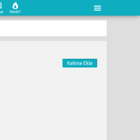
ye
Nedir?
Kelime Ekle