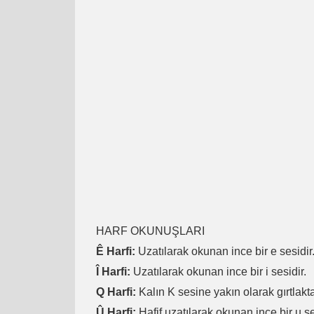
HARF OKUNUŞLARI
Ê Harfi:
Uzatılarak okunan ince bir e sesidir
Î Harfi:
Uzatılarak okunan ince bir i sesidir.
Q Harfi:
Kalın K sesine yakın olarak gırtlakta
Û Harfi:
Hafif uzatılarak okunan ince bir u se