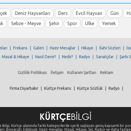
içek
Deniz Hayvanları
Ders
Evcil Hayvan
Gün
H
nk
Sebze - Meyve
Şehir
Spor
Ülke
Yemek
mları
|
Frekans
|
Galeri
|
Hazır Mesajlar
|
Hikaye
|
İlahi Sözleri
|
İs
|
Masal & Hikaye
|
Nasıl Denir?
|
Nedir?
|
Radyo
|
Sanatçılar
|
Şarkı 
Gizlilik Politikası
İletişim
Kullanım Şartları
Reklam
Firma Diyarbakır
|
Kürtçe Frekans
|
Kürtçe Sözlük
|
Radyo
|
 Bilgi, Kürtçe alanında farklı kategorilerde içerik sağlayan geniş kapsamlı bir port
eri, Biyografi, Edebiyat, Hazır mesajlar, Masal, Hikaye, Şiir, Radyo ve daha fazlası i