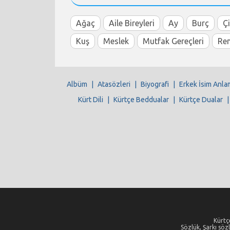
Ağaç
Aile Bireyleri
Ay
Burç
Ç
Kuş
Meslek
Mutfak Gereçleri
Re
Albüm
|
Atasözleri
|
Biyografi
|
Erkek İsim Anla
Kürt Dili
|
Kürtçe Beddualar
|
Kürtçe Dualar
Kürtçe
Sözlük, Şarkı sözl