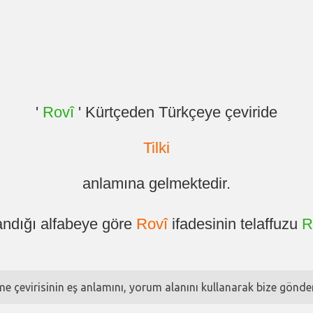
'
Rovî
' Kürtçeden Türkçeye çeviride
Tilki
anlamına gelmektedir.
andığı alfabeye göre
Rovî
ifadesinin telaffuzu
R
ime çevirisinin eş anlamını, yorum alanını kullanarak bize göndere