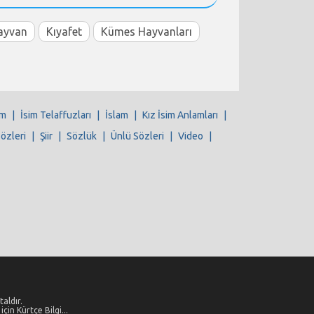
ayvan
Kıyafet
Kümes Hayvanları
im
|
İsim Telaffuzları
|
İslam
|
Kız İsim Anlamları
|
Sözleri
|
Şiir
|
Sözlük
|
Ünlü Sözleri
|
Video
|
aldır.
çin Kürtçe Bilgi...