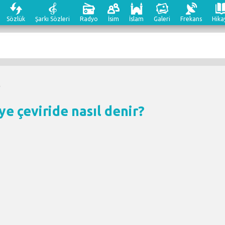
Sözlük
Şarkı Sözleri
Radyo
İsim
İslam
Galeri
Frekans
Hika
e çeviri
de nasıl denir?