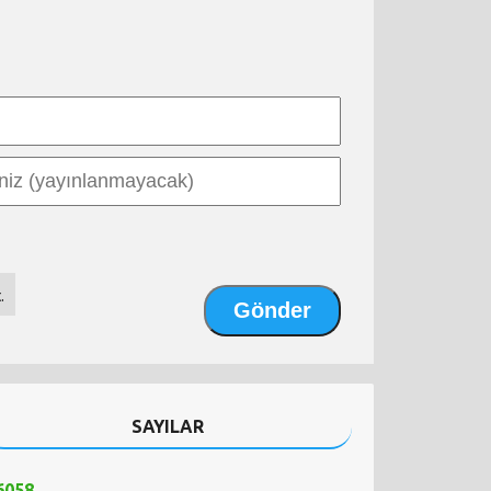
.
SAYILAR
6058