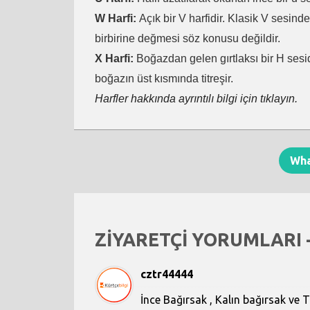
W Harfi:
Açık bir V harfidir. Klasik V sesind
birbirine değmesi söz konusu değildir.
X Harfi:
Boğazdan gelen gırtlaksı bir H sesid
boğazın üst kısmında titreşir.
Harfler hakkında ayrıntılı bilgi için tıklayın.
Wh
ZİYARETÇİ YORUMLARI 
cztr44444
İnce Bağırsak , Kalın bağırsak ve 