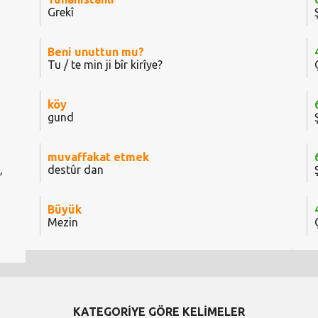
Grekî
Beni unuttun mu?
Tu / te min ji bîr kirîye?
köy
gund
muvaffakat etmek
,
destûr dan
Büyük
Mezin
KATEGORİYE GÖRE KELİMELER