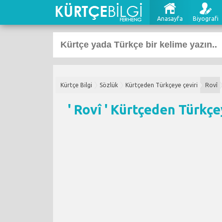
Anasayfa
Biyografi
Kürtçe Bilgi
Sözlük
Kürtçeden Türkçeye çeviri
Rovî
' Rovî '
Kürtçeden Türkçey