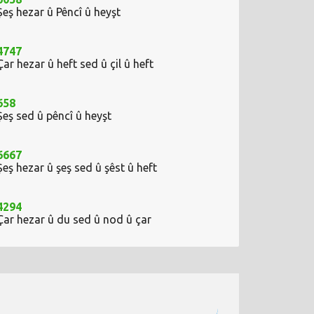
Şeş hezar û Pêncî û heyşt
4747
Çar hezar û heft sed û çil û heft
658
Şeş sed û pêncî û heyşt
6667
Şeş hezar û şeş sed û şêst û heft
4294
Çar hezar û du sed û nod û çar