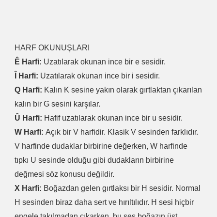
HARF OKUNUŞLARI
Ê Harfi:
Uzatılarak okunan ince bir e sesidir.
Î Harfi:
Uzatılarak okunan ince bir i sesidir.
Q Harfi:
Kalın K sesine yakın olarak gırtlaktan çıkarılan
kalın bir G sesini karşılar.
Û Harfi:
Hafif uzatılarak okunan ince bir u sesidir.
W Harfi:
Açık bir V harfidir. Klasik V sesinden farklıdır.
V harfinde dudaklar birbirine değerken, W harfinde
tıpkı U sesinde olduğu gibi dudakların birbirine
değmesi söz konusu değildir.
X Harfi:
Boğazdan gelen gırtlaksı bir H sesidir. Normal
H sesinden biraz daha sert ve hırıltılıdır. H sesi hiçbir
engele takılmadan çıkarken, bu ses boğazın üst