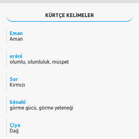
KÜRTÇE KELİMELER
Eman
Aman
erênî
olumlu, olumluluk, müspet
Sor
Kırmızı
bênahî
görme gücü, görme yeteneği
Çiya
Dağ