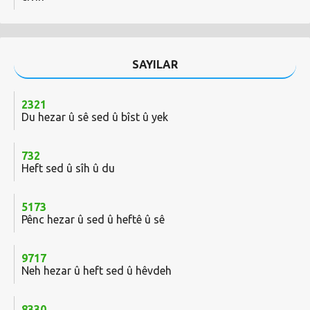
SAYILAR
2321
Du hezar û sê sed û bîst û yek
732
Heft sed û sîh û du
5173
Pênc hezar û sed û heftê û sê
9717
Neh hezar û heft sed û hêvdeh
8330