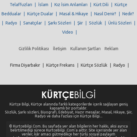
Telaffuzları
|
İslam
|
Kız İsim Anlamları
|
Kürt Dili
|
Kürtçe
Beddualar
|
Kürtçe Dualar
|
Masal & Hikaye
|
Nasıl Denir?
|
Nedir?
|
Radyo
|
Sanatçılar
|
Şarkı Sözleri
|
Şiir
|
Sözlük
|
Ünlü Sözleri
|
Video
|
Gizlilik Politikası
İletişim
Kullanım Şartları
Reklam
Firma Diyarbakır
|
Kürtçe Frekans
|
Kürtçe Sözlük
|
Radyo
|
Kürtçe Bilgi, Kürtçe alanında farklı kategorilerde içerik sağlayan geniş
kapsamlı bir portaldır.
Sözlük, Şarkı sözleri, Biyografi, Edebiyat, Hazır mesajlar, Masal, Hikaye, Şiir,
Radyo ve daha fazlası için Kürtçe Bilgi...
© KurtceBilgi.Com. Bu sayfada yer alan bilgilerin her hakkı, aksi ayrıca
belirtilmediği sürece KurtceBilgi .Com'a aittir. Site içerisinde yer alan
veriler, kâr amacı gütmedikçe her türlü sosyal paylaşım