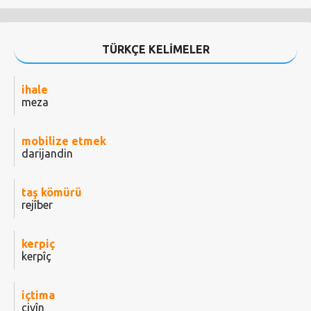
TÜRKÇE KELİMELER
ihale
meza
mobilize etmek
darijandin
taş kömürü
rejîber
kerpiç
kerpîç
içtima
civîn