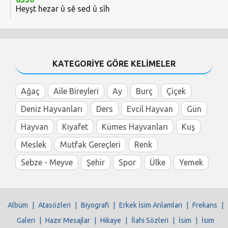
Heyşt hezar û sê sed û sîh
KATEGORİYE GÖRE KELİMELER
Ağaç
Aile Bireyleri
Ay
Burç
Çiçek
Deniz Hayvanları
Ders
Evcil Hayvan
Gün
Hayvan
Kıyafet
Kümes Hayvanları
Kuş
Meslek
Mutfak Gereçleri
Renk
Sebze - Meyve
Şehir
Spor
Ülke
Yemek
Albüm
|
Atasözleri
|
Biyografi
|
Erkek İsim Anlamları
|
Frekans
|
Galeri
|
Hazır Mesajlar
|
Hikaye
|
İlahi Sözleri
|
İsim
|
İsim