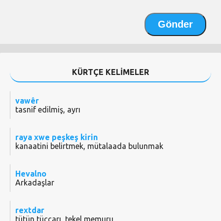
KÜRTÇE KELİMELER
vawêr
tasnif edilmiş, ayrı
raya xwe peşkeş kirin
kanaatini belirtmek, mütalaada bulunmak
Hevalno
Arkadaşlar
rextdar
tütün tüccarı, tekel memuru