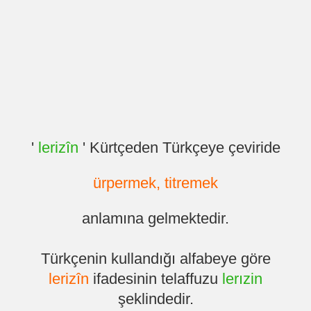
'
lerizîn
' Kürtçeden Türkçeye çeviride
ürpermek, titremek
anlamına gelmektedir.
Türkçenin kullandığı alfabeye göre
lerizîn
ifadesinin telaffuzu
lerızin
şeklindedir.