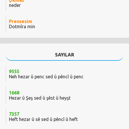
çıkmaz
neder
Prensesim
Dotmîra min
SAYILAR
9555
Neh hezar û penc sed û pêncî û penc
1668
Hezar û Şeş sed û şêst û heyşt
7357
Heft hezar û sê sed û pêncî û heft