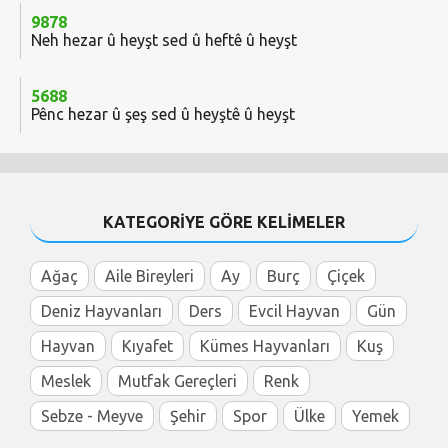
9878
Neh hezar û heyşt sed û heftê û heyşt
5688
Pênc hezar û şeş sed û heyştê û heyşt
KATEGORİYE GÖRE KELİMELER
Ağaç
Aile Bireyleri
Ay
Burç
Çiçek
Deniz Hayvanları
Ders
Evcil Hayvan
Gün
Hayvan
Kıyafet
Kümes Hayvanları
Kuş
Meslek
Mutfak Gereçleri
Renk
Sebze - Meyve
Şehir
Spor
Ülke
Yemek