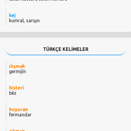
kej
kumral, sarışın
TÜRKÇE KELİMELER
ılışmak
germijîn
histeri
bêz
buyuran
fermandar