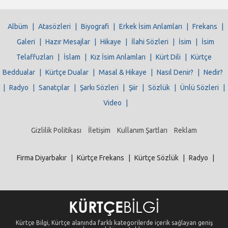
Albüm
|
Atasözleri
|
Biyografi
|
Erkek İsim Anlamları
|
Frekans
|
Galeri
|
Hazır Mesajlar
|
Hikaye
|
İlahi Sözleri
|
İsim
|
İsim
Telaffuzları
|
İslam
|
Kız İsim Anlamları
|
Kürt Dili
|
Kürtçe
Beddualar
|
Kürtçe Dualar
|
Masal & Hikaye
|
Nasıl Denir?
|
Nedir?
|
Radyo
|
Sanatçılar
|
Şarkı Sözleri
|
Şiir
|
Sözlük
|
Ünlü Sözleri
|
Video
|
Gizlilik Politikası
İletişim
Kullanım Şartları
Reklam
Firma Diyarbakır
|
Kürtçe Frekans
|
Kürtçe Sözlük
|
Radyo
|
Kürtçe Bilgi, Kürtçe alanında farklı kategorilerde içerik sağlayan geniş