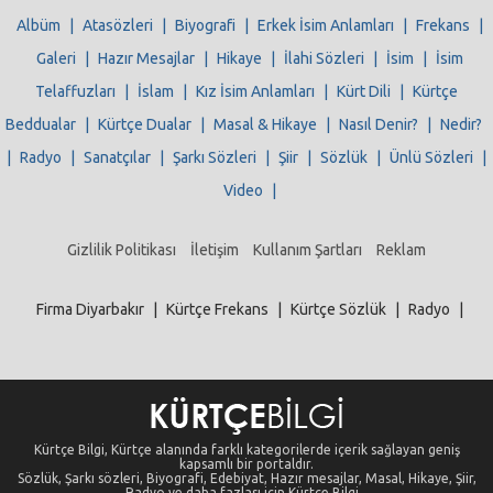
Albüm
|
Atasözleri
|
Biyografi
|
Erkek İsim Anlamları
|
Frekans
|
Galeri
|
Hazır Mesajlar
|
Hikaye
|
İlahi Sözleri
|
İsim
|
İsim
Telaffuzları
|
İslam
|
Kız İsim Anlamları
|
Kürt Dili
|
Kürtçe
Beddualar
|
Kürtçe Dualar
|
Masal & Hikaye
|
Nasıl Denir?
|
Nedir?
|
Radyo
|
Sanatçılar
|
Şarkı Sözleri
|
Şiir
|
Sözlük
|
Ünlü Sözleri
|
Video
|
Gizlilik Politikası
İletişim
Kullanım Şartları
Reklam
Firma Diyarbakır
|
Kürtçe Frekans
|
Kürtçe Sözlük
|
Radyo
|
Kürtçe Bilgi, Kürtçe alanında farklı kategorilerde içerik sağlayan geniş
kapsamlı bir portaldır.
Sözlük, Şarkı sözleri, Biyografi, Edebiyat, Hazır mesajlar, Masal, Hikaye, Şiir,
Radyo ve daha fazlası için Kürtçe Bilgi...