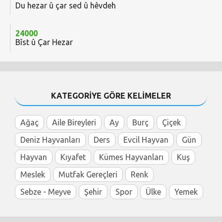
Du hezar û çar sed û hêvdeh
24000
Bîst û Çar Hezar
KATEGORİYE GÖRE KELİMELER
Ağaç
Aile Bireyleri
Ay
Burç
Çiçek
Deniz Hayvanları
Ders
Evcil Hayvan
Gün
Hayvan
Kıyafet
Kümes Hayvanları
Kuş
Meslek
Mutfak Gereçleri
Renk
Sebze - Meyve
Şehir
Spor
Ülke
Yemek