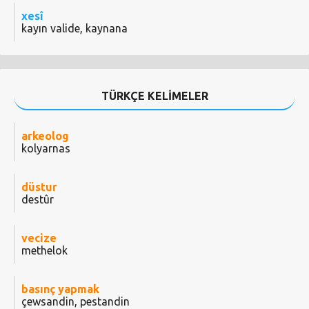
xesî
kayın valide, kaynana
TÜRKÇE KELİMELER
arkeolog
kolyarnas
düstur
destûr
vecize
methelok
basınç yapmak
çewsandin, pestandin