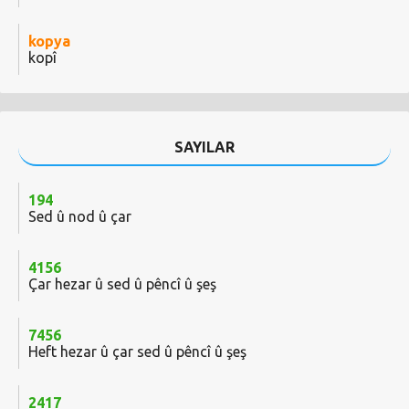
kopya
kopî
SAYILAR
194
Sed û nod û çar
4156
Çar hezar û sed û pêncî û şeş
7456
Heft hezar û çar sed û pêncî û şeş
2417