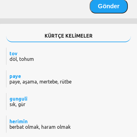
KÜRTÇE KELİMELER
tov
döl, tohum
paye
paye, aşama, mertebe, rütbe
gungulî
sık, gür
herimîn
berbat olmak, haram olmak