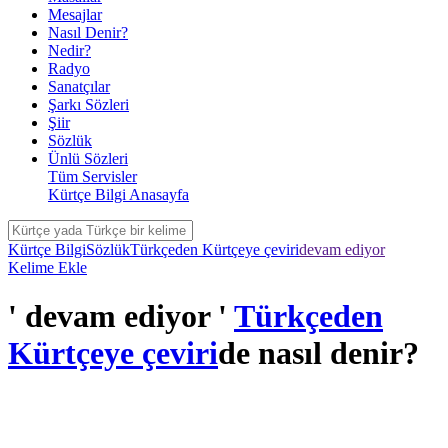
Mesajlar
Nasıl Denir?
Nedir?
Radyo
Sanatçılar
Şarkı Sözleri
Şiir
Sözlük
Ünlü Sözleri
Tüm Servisler
Kürtçe Bilgi Anasayfa
Kürtçe Bilgi
Sözlük
Türkçeden Kürtçeye çeviri
devam ediyor
Kelime Ekle
' devam ediyor '
Türkçeden
Kürtçeye çeviri
de nasıl denir?