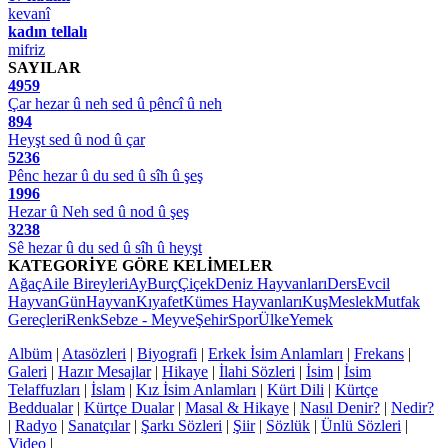
kevanî
kadın tellalı
mifriz
SAYILAR
4959
Çar hezar û neh sed û pêncî û neh
894
Heyşt sed û nod û çar
5236
Pênc hezar û du sed û sîh û şeş
1996
Hezar û Neh sed û nod û şeş
3238
Sê hezar û du sed û sîh û heyşt
KATEGORİYE GÖRE KELİMELER
Ağaç
Aile Bireyleri
Ay
Burç
Çiçek
Deniz Hayvanları
Ders
Evcil
Hayvan
Gün
Hayvan
Kıyafet
Kümes Hayvanları
Kuş
Meslek
Mutfak
Gereçleri
Renk
Sebze - Meyve
Şehir
Spor
Ülke
Yemek
Albüm
|
Atasözleri
|
Biyografi
|
Erkek İsim Anlamları
|
Frekans
|
Galeri
|
Hazır Mesajlar
|
Hikaye
|
İlahi Sözleri
|
İsim
|
İsim
Telaffuzları
|
İslam
|
Kız İsim Anlamları
|
Kürt Dili
|
Kürtçe
Beddualar
|
Kürtçe Dualar
|
Masal & Hikaye
|
Nasıl Denir?
|
Nedir?
|
Radyo
|
Sanatçılar
|
Şarkı Sözleri
|
Şiir
|
Sözlük
|
Ünlü Sözleri
|
Video
|