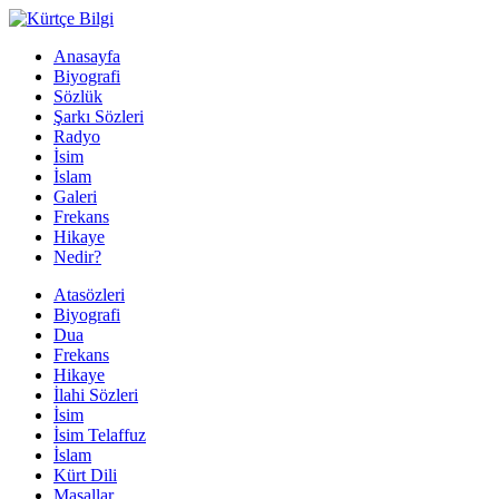
Anasayfa
Biyografi
Sözlük
Şarkı Sözleri
Radyo
İsim
İslam
Galeri
Frekans
Hikaye
Nedir?
Atasözleri
Biyografi
Dua
Frekans
Hikaye
İlahi Sözleri
İsim
İsim Telaffuz
İslam
Kürt Dili
Masallar