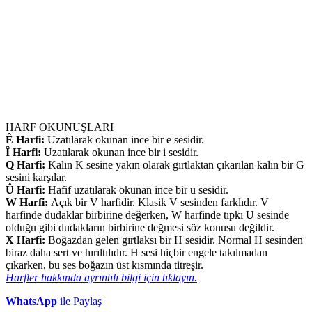
HARF OKUNUŞLARI
Ê Harfi:
Uzatılarak okunan ince bir e sesidir.
Î Harfi:
Uzatılarak okunan ince bir i sesidir.
Q Harfi:
Kalın K sesine yakın olarak gırtlaktan çıkarılan kalın bir G
sesini karşılar.
Û Harfi:
Hafif uzatılarak okunan ince bir u sesidir.
W Harfi:
Açık bir V harfidir. Klasik V sesinden farklıdır. V
harfinde dudaklar birbirine değerken, W harfinde tıpkı U sesinde
olduğu gibi dudakların birbirine değmesi söz konusu değildir.
X Harfi:
Boğazdan gelen gırtlaksı bir H sesidir. Normal H sesinden
biraz daha sert ve hırıltılıdır. H sesi hiçbir engele takılmadan
çıkarken, bu ses boğazın üst kısmında titreşir.
Harfler hakkında ayrıntılı bilgi için tıklayın.
WhatsApp
ile Paylaş