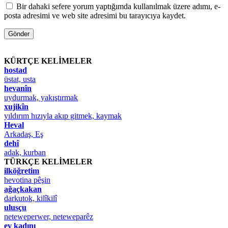
Bir dahaki sefere yorum yaptığımda kullanılmak üzere adımı, e-
posta adresimi ve web site adresimi bu tarayıcıya kaydet.
KÜRTÇE KELİMELER
hostad
üstat, usta
hevanîn
uydurmak, yakıştırmak
xujikîn
yıldırım hızıyla akıp gitmek, kaymak
Heval
Arkadaş, Eş
dehî
adak, kurban
TÜRKÇE KELİMELER
ilköğretim
hevotina pêşin
ağaçkakan
darkutok, kilîkilî
ulusçu
neteweperwer, neteweparêz
ev kadını