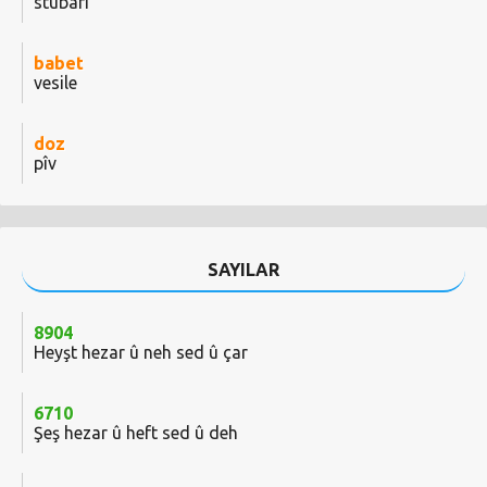
stûbarî
babet
vesile
doz
pîv
SAYILAR
8904
Heyşt hezar û neh sed û çar
6710
Şeş hezar û heft sed û deh