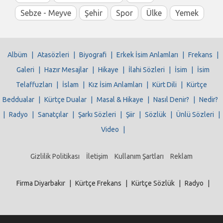
Sebze - Meyve
Şehir
Spor
Ülke
Yemek
Albüm
|
Atasözleri
|
Biyografi
|
Erkek İsim Anlamları
|
Frekans
|
Galeri
|
Hazır Mesajlar
|
Hikaye
|
İlahi Sözleri
|
İsim
|
İsim
Telaffuzları
|
İslam
|
Kız İsim Anlamları
|
Kürt Dili
|
Kürtçe
Beddualar
|
Kürtçe Dualar
|
Masal & Hikaye
|
Nasıl Denir?
|
Nedir?
|
Radyo
|
Sanatçılar
|
Şarkı Sözleri
|
Şiir
|
Sözlük
|
Ünlü Sözleri
|
Video
|
Gizlilik Politikası
İletişim
Kullanım Şartları
Reklam
Firma Diyarbakır
|
Kürtçe Frekans
|
Kürtçe Sözlük
|
Radyo
|