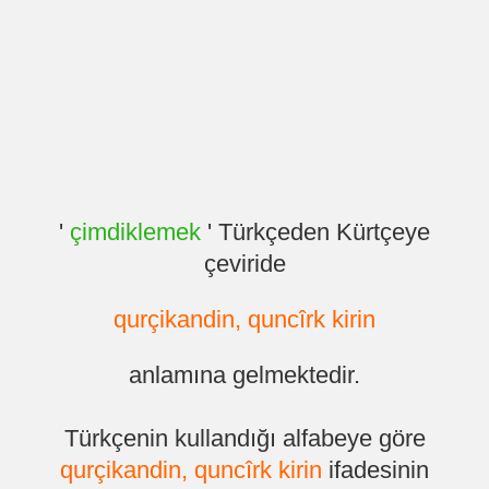
'
çimdiklemek
' Türkçeden Kürtçeye
çeviride
qurçikandin, quncîrk kirin
anlamına gelmektedir.
Türkçenin kullandığı alfabeye göre
qurçikandin, quncîrk kirin
ifadesinin