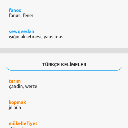
fanos
fanus, fener
şewqvedan
ışığın aksetmesi, yansıması
TÜRKÇE KELİMELER
tarım
çandin, werze
kopmak
jê bûn
mükellefiyet