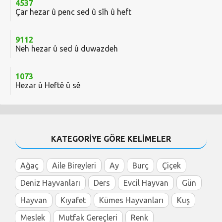
4537
Çar hezar û penc sed û sîh û heft
9112
Neh hezar û sed û duwazdeh
1073
Hezar û Heftê û sê
KATEGORİYE GÖRE KELİMELER
Ağaç
Aile Bireyleri
Ay
Burç
Çiçek
Deniz Hayvanları
Ders
Evcil Hayvan
Gün
Hayvan
Kıyafet
Kümes Hayvanları
Kuş
Meslek
Mutfak Gereçleri
Renk