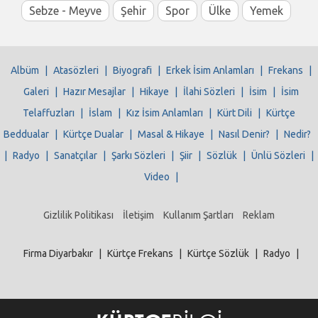
Sebze - Meyve
Şehir
Spor
Ülke
Yemek
Albüm
|
Atasözleri
|
Biyografi
|
Erkek İsim Anlamları
|
Frekans
|
Galeri
|
Hazır Mesajlar
|
Hikaye
|
İlahi Sözleri
|
İsim
|
İsim
Telaffuzları
|
İslam
|
Kız İsim Anlamları
|
Kürt Dili
|
Kürtçe
Beddualar
|
Kürtçe Dualar
|
Masal & Hikaye
|
Nasıl Denir?
|
Nedir?
|
Radyo
|
Sanatçılar
|
Şarkı Sözleri
|
Şiir
|
Sözlük
|
Ünlü Sözleri
|
Video
|
Gizlilik Politikası
İletişim
Kullanım Şartları
Reklam
Firma Diyarbakır
|
Kürtçe Frekans
|
Kürtçe Sözlük
|
Radyo
|