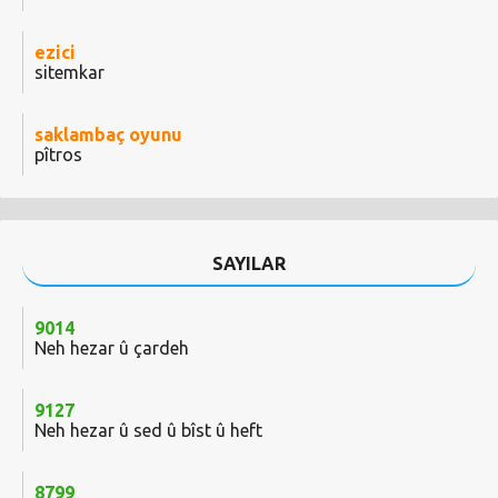
ezici
sitemkar
saklambaç oyunu
pîtros
SAYILAR
9014
Neh hezar û çardeh
9127
Neh hezar û sed û bîst û heft
8799