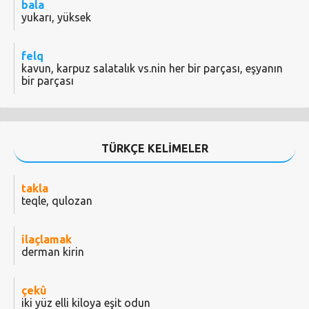
bala
yukarı, yüksek
felq
kavun, karpuz salatalık vs.nin her bir parçası, eşyanın
bir parçası
TÜRKÇE KELİMELER
takla
teqle, qulozan
ilaçlamak
derman kirin
çekû
iki yüz elli kiloya eşit odun