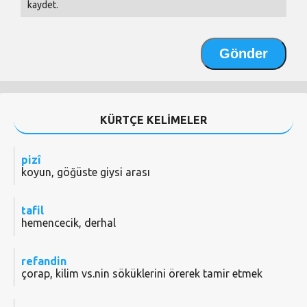
kaydet.
KÜRTÇE KELİMELER
pizî
koyun, göğüste giysi arası
tafil
hemencecik, derhal
refandin
çorap, kilim vs.nin söküklerini örerek tamir etmek