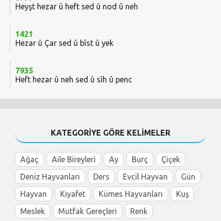
Heyşt hezar û heft sed û nod û neh
1421
Hezar û Çar sed û bîst û yek
7935
Heft hezar û neh sed û sîh û penc
KATEGORİYE GÖRE KELİMELER
Ağaç
Aile Bireyleri
Ay
Burç
Çiçek
Deniz Hayvanları
Ders
Evcil Hayvan
Gün
Hayvan
Kıyafet
Kümes Hayvanları
Kuş
Meslek
Mutfak Gereçleri
Renk