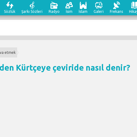
Sözlük
Şarkı Sözleri
Radyo
İsim
İslam
Galeri
Frekans
Hika
va etmek
den Kürtçeye çeviri
de nasıl denir?