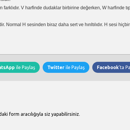
en farklıdır. V harfinde dudaklar birbirine değerken, W harfinde t
ir. Normal H sesinden biraz daha sert ve hırıltılıdır. H sesi hiçb
atsApp
ile Paylaş
Twitter
ile Paylaş
Facebook
'ta P
i form aracılığıyla siz yapabilirsiniz.