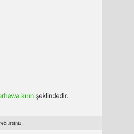
erhewa kırın
şeklindedir.
bilirsiniz.