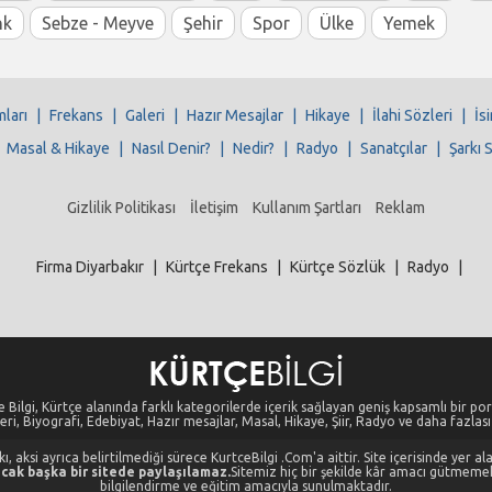
nk
Sebze - Meyve
Şehir
Spor
Ülke
Yemek
mları
|
Frekans
|
Galeri
|
Hazır Mesajlar
|
Hikaye
|
İlahi Sözleri
|
İs
|
Masal & Hikaye
|
Nasıl Denir?
|
Nedir?
|
Radyo
|
Sanatçılar
|
Şarkı 
Gizlilik Politikası
İletişim
Kullanım Şartları
Reklam
Firma Diyarbakır
|
Kürtçe Frekans
|
Kürtçe Sözlük
|
Radyo
|
 Bilgi, Kürtçe alanında farklı kategorilerde içerik sağlayan geniş kapsamlı bir port
eri, Biyografi, Edebiyat, Hazır mesajlar, Masal, Hikaye, Şiir, Radyo ve daha fazlası i
, aksi ayrıca belirtilmediği sürece KurtceBilgi .Com'a aittir. Site içerisinde yer 
cak başka bir sitede paylaşılamaz.
Sitemiz hiç bir şekilde kâr amacı gütmeme
bilgilendirme ve eğitim amacıyla sunulmaktadır.