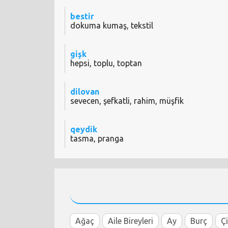
bestir
dokuma kumaş, tekstil
gişk
hepsi, toplu, toptan
dilovan
sevecen, şefkatli, rahim, müşfik
qeydik
tasma, pranga
Ağaç
Aile Bireyleri
Ay
Burç
Ç