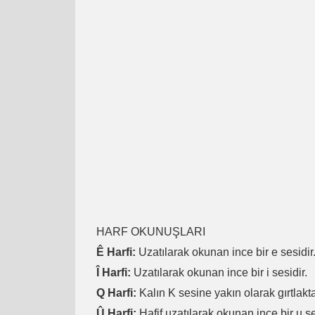
HARF OKUNUŞLARI
Ê Harfi:
Uzatılarak okunan ince bir e sesidir
Î Harfi:
Uzatılarak okunan ince bir i sesidir.
Q Harfi:
Kalın K sesine yakın olarak gırtlakta
Û Harfi:
Hafif uzatılarak okunan ince bir u se