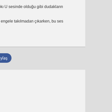
ıpkı U sesinde olduğu gibi dudakların
ir engele takılmadan çıkarken, bu ses
aylaş