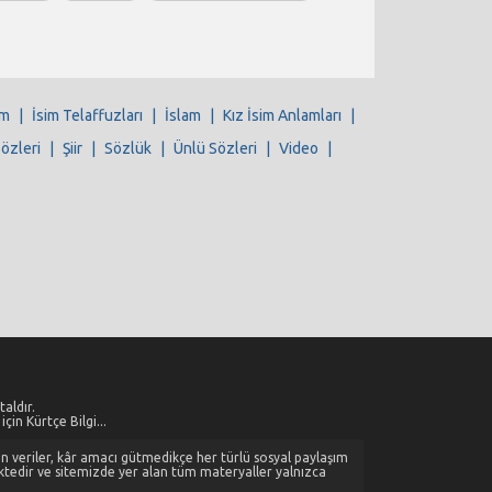
im
|
İsim Telaffuzları
|
İslam
|
Kız İsim Anlamları
|
Sözleri
|
Şiir
|
Sözlük
|
Ünlü Sözleri
|
Video
|
aldır.
çin Kürtçe Bilgi...
alan veriler, kâr amacı gütmedikçe her türlü sosyal paylaşım
ktedir ve sitemizde yer alan tüm materyaller yalnızca