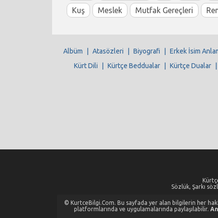
Kuş
Meslek
Mutfak Gereçleri
Re
Albüm
|
Atasözleri
|
Biyografi
|
Erkek İsim Anla
Kürt Dili
|
Kürtçe Beddualar
|
Kürtçe Dualar
Kürtçe
Sözlük, Şarkı sözl
© KurtceBilgi.Com. Bu sayfada yer alan bilgilerin her hakkı
platformlarında ve uygulamalarında paylaşılabilir.
An