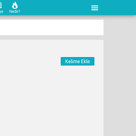
ye
Nedir?
Kelime Ekle