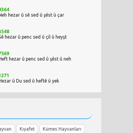
9364
Neh hezar û sê sed û şêst û çar
3548
Sê hezar û penc sed û çil û heyşt
7569
Heft hezar û penc sed û şêst û neh
1271
Hezar û Du sed û heftê û yek
ayvan
Kıyafet
Kümes Hayvanları