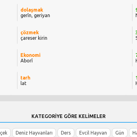
dolaşmak
gerîn, geriyan
çözmek
çareser kirin
Ekonomi
Aborî
tarh
lat
KATEGORİYE GÖRE KELİMELER
içek
Deniz Hayvanları
Ders
Evcil Hayvan
Gün
H