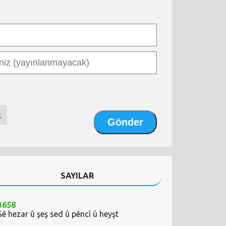
.
SAYILAR
3658
Sê hezar û şeş sed û pêncî û heyşt