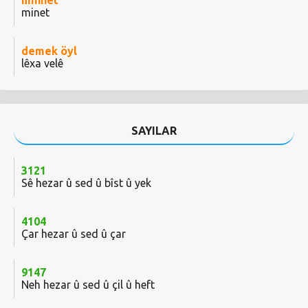
minnet
minet
demek öyl
lêxa velê
SAYILAR
3121
Sê hezar û sed û bîst û yek
4104
Çar hezar û sed û çar
9147
Neh hezar û sed û çil û heft