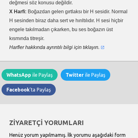
değmesi söz konusu değildir.
X Harfi:
Boğazdan gelen gırtlaksı bir H sesidir. Normal
H sesinden biraz daha sert ve hırıltılıdır. H sesi hiçbir
engele takılmadan çıkarken, bu ses boğazın üst
kısmında titreşir.
Harfler hakkında ayrıntılı bilgi için tıklayın.
WhatsApp
ile Paylaş
Twitter
ile Paylaş
Facebook
'ta Paylaş
ZİYARETÇİ YORUMLARI
Henüz yorum yapılmamış. İlk yorumu aşağıdaki form