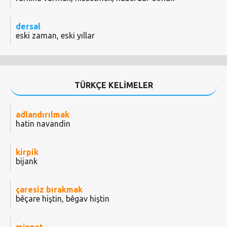
dersal
eski zaman, eski yıllar
TÜRKÇE KELİMELER
adlandırılmak
hatin navandin
kirpik
bijank
çaresiz bırakmak
bêçare hiştin, bêgav hiştin