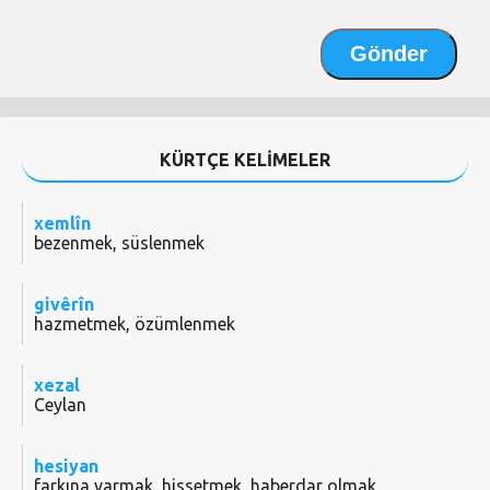
KÜRTÇE KELİMELER
xemlîn
bezenmek, süslenmek
givêrîn
hazmetmek, özümlenmek
xezal
Ceylan
hesiyan
farkına varmak, hissetmek, haberdar olmak