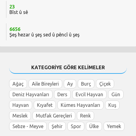
23
Bîst û sê
6656
Şeş hezar û şeş sed û pêncî û şeş
KATEGORİYE GÖRE KELİMELER
Ağaç
Aile Bireyleri
Ay
Burç
Çiçek
Deniz Hayvanları
Ders
Evcil Hayvan
Gün
Hayvan
Kıyafet
Kümes Hayvanları
Kuş
Meslek
Mutfak Gereçleri
Renk
Sebze - Meyve
Şehir
Spor
Ülke
Yemek