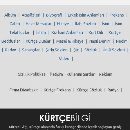
Albüm
|
Atasözleri
|
Biyografi
|
Erkek İsim Anlamları
|
Frekans
|
Galeri
|
Hazır Mesajlar
|
Hikaye
|
İlahi Sözleri
|
İsim
|
İsim
Telaffuzları
|
İslam
|
Kız İsim Anlamları
|
Kürt Dili
|
Kürtçe
Beddualar
|
Kürtçe Dualar
|
Masal & Hikaye
|
Nasıl Denir?
|
Nedir?
|
Radyo
|
Sanatçılar
|
Şarkı Sözleri
|
Şiir
|
Sözlük
|
Ünlü Sözleri
|
Video
|
Gizlilik Politikası
İletişim
Kullanım Şartları
Reklam
Firma Diyarbakır
|
Kürtçe Frekans
|
Kürtçe Sözlük
|
Radyo
|
Kürtçe Bilgi, Kürtçe alanında farklı kategorilerde içerik sağlayan geniş