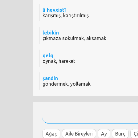
li hevxistî
karışmış, karıştırılmış
lebikîn
çıkmaza sokulmak, aksamak
qelq
oynak, hareket
şandin
göndermek, yollamak
Ağaç
Aile Bireyleri
Ay
Burç
Ç