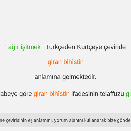
'
ağır işitmek
' Türkçeden Kürtçeye çeviride
giran bihîstin
anlamına gelmektedir.
lfabeye göre
giran bihîstin
ifadesinin telaffuzu
gı
ime çevirisinin eş anlamını, yorum alanını kullanarak bize göndere