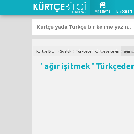
Anasayfa
Biyografi
Kürtçe Bilgi
Sözlük
Türkçeden Kürtçeye çeviri
ağır i
' ağır işitmek '
Türkçeden