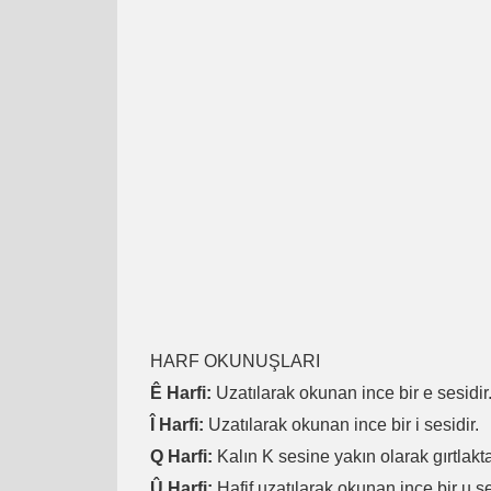
HARF OKUNUŞLARI
Ê Harfi:
Uzatılarak okunan ince bir e sesidir
Î Harfi:
Uzatılarak okunan ince bir i sesidir.
Q Harfi:
Kalın K sesine yakın olarak gırtlakta
Û Harfi:
Hafif uzatılarak okunan ince bir u se