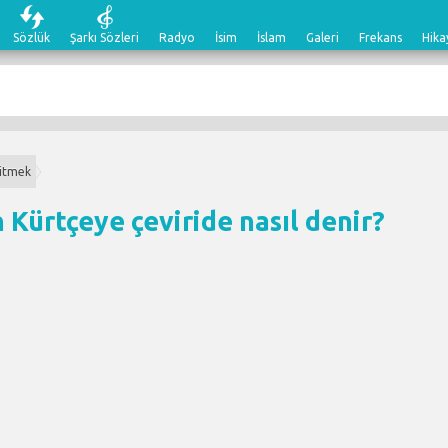
Sözlük
Şarkı Sözleri
Radyo
İsim
İslam
Galeri
Frekans
Hika
şitmek
 Kürtçeye çeviri
de nasıl denir?