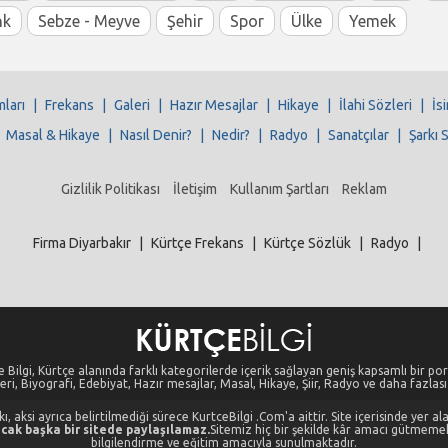
nk
Sebze - Meyve
Şehir
Spor
Ülke
Yemek
mları
|
Frekans
|
Galeri
|
Hazır Mesajlar
|
Hikaye
|
İlahi Sözleri
|
İs
|
Masal & Hikaye
|
Nasıl Denir?
|
Nedir?
|
Radyo
|
Sanatçılar
|
Şarkı 
Gizlilik Politikası
İletişim
Kullanım Şartları
Reklam
Firma Diyarbakır
|
Kürtçe Frekans
|
Kürtçe Sözlük
|
Radyo
|
 Bilgi, Kürtçe alanında farklı kategorilerde içerik sağlayan geniş kapsamlı bir port
eri, Biyografi, Edebiyat, Hazır mesajlar, Masal, Hikaye, Şiir, Radyo ve daha fazlası i
, aksi ayrıca belirtilmediği sürece KurtceBilgi .Com'a aittir. Site içerisinde yer 
cak başka bir sitede paylaşılamaz.
Sitemiz hiç bir şekilde kâr amacı gütmeme
bilgilendirme ve eğitim amacıyla sunulmaktadır.