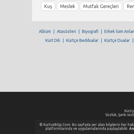
Kuş
Meslek
Mutfak Gereçleri
Re
Albüm
|
Atasözleri
|
Biyografi
|
Erkek İsim Anla
Kürt Dili
|
Kürtçe Beddualar
|
Kürtçe Dualar
Kürtçe
Sözlük, Şarkı sözl
© KurtceBilgi.Com. Bu sayfada yer alan bilgilerin her hakkı
platformlarında ve uygulamalarında paylaşılabilir.
An