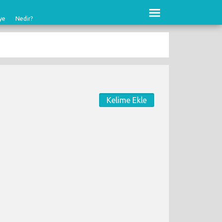
ye
Nedir?
Kelime Ekle