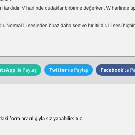
en farklıdır. V harfinde dudaklar birbirine değerken, W harfinde t
ir. Normal H sesinden biraz daha sert ve hırıltılıdır. H sesi hiçb
atsApp
ile Paylaş
Twitter
ile Paylaş
Facebook
'ta P
i form aracılığıyla siz yapabilirsiniz.