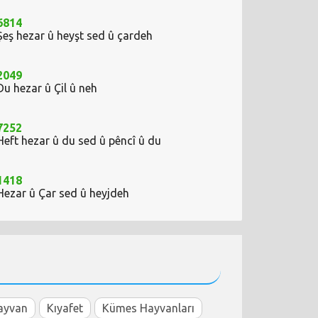
6814
Şeş hezar û heyşt sed û çardeh
2049
Du hezar û Çil û neh
7252
Heft hezar û du sed û pêncî û du
1418
Hezar û Çar sed û heyjdeh
ayvan
Kıyafet
Kümes Hayvanları