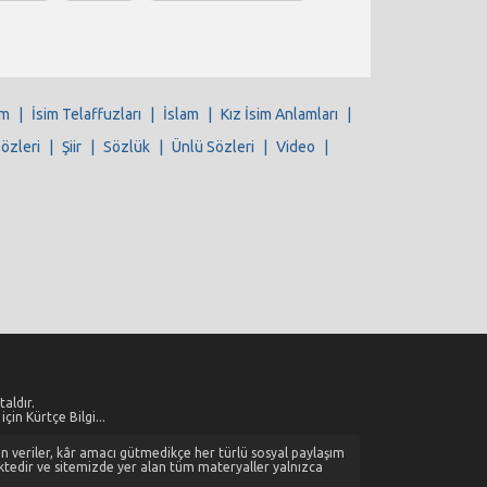
im
|
İsim Telaffuzları
|
İslam
|
Kız İsim Anlamları
|
Sözleri
|
Şiir
|
Sözlük
|
Ünlü Sözleri
|
Video
|
aldır.
çin Kürtçe Bilgi...
alan veriler, kâr amacı gütmedikçe her türlü sosyal paylaşım
ktedir ve sitemizde yer alan tüm materyaller yalnızca