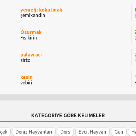
yemeği kokutmak
şemixandin
Osurmak
Fıs kirin
palavracı
zirto
kesin
vebirî
KATEGORİYE GÖRE KELİMELER
içek
Deniz Hayvanları
Ders
Evcil Hayvan
Gün
H