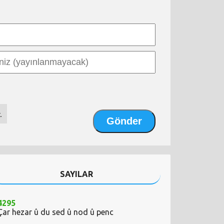
.
SAYILAR
4295
Çar hezar û du sed û nod û penc