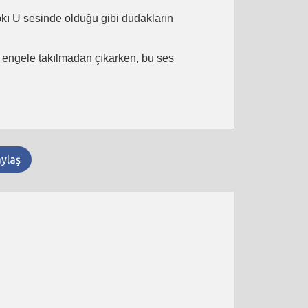
ıpkı U sesinde olduğu gibi dudakların
ir engele takılmadan çıkarken, bu ses
aylaş