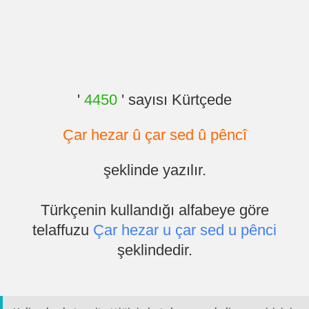
'
4450
' sayısı Kürtçede
Çar hezar û çar sed û pêncî
şeklinde yazılır.
Türkçenin kullandığı alfabeye göre
telaffuzu
Çar hezar u çar sed u pênci
şeklindedir.