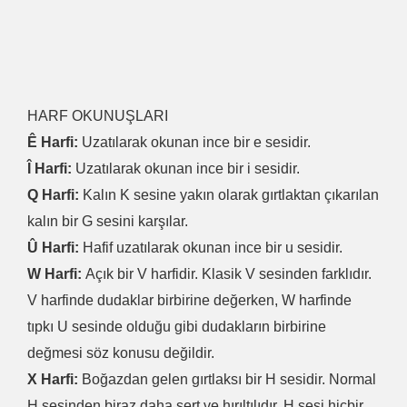
HARF OKUNUŞLARI
Ê Harfi:
Uzatılarak okunan ince bir e sesidir.
Î Harfi:
Uzatılarak okunan ince bir i sesidir.
Q Harfi:
Kalın K sesine yakın olarak gırtlaktan çıkarılan
kalın bir G sesini karşılar.
Û Harfi:
Hafif uzatılarak okunan ince bir u sesidir.
W Harfi:
Açık bir V harfidir. Klasik V sesinden farklıdır.
V harfinde dudaklar birbirine değerken, W harfinde
tıpkı U sesinde olduğu gibi dudakların birbirine
değmesi söz konusu değildir.
X Harfi:
Boğazdan gelen gırtlaksı bir H sesidir. Normal
H sesinden biraz daha sert ve hırıltılıdır. H sesi hiçbir