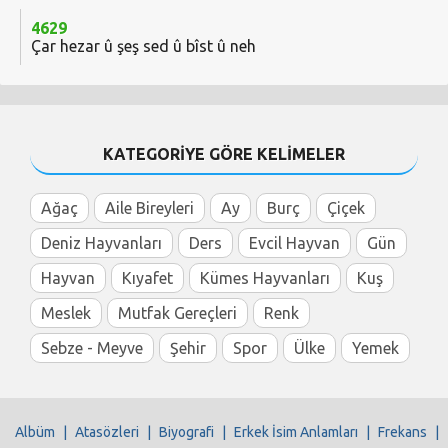
4629
Çar hezar û şeş sed û bîst û neh
KATEGORİYE GÖRE KELİMELER
Ağaç
Aile Bireyleri
Ay
Burç
Çiçek
Deniz Hayvanları
Ders
Evcil Hayvan
Gün
Hayvan
Kıyafet
Kümes Hayvanları
Kuş
Meslek
Mutfak Gereçleri
Renk
Sebze - Meyve
Şehir
Spor
Ülke
Yemek
Albüm
|
Atasözleri
|
Biyografi
|
Erkek İsim Anlamları
|
Frekans
|