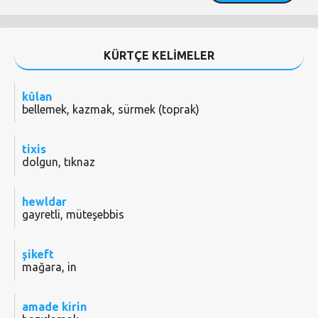
KÜRTÇE KELİMELER
kûlan
bellemek, kazmak, sürmek (toprak)
tixis
dolgun, tıknaz
hewldar
gayretli, müteşebbis
şikeft
mağara, in
amade kirin