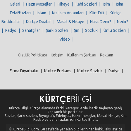
Galeri
|
Hazır Mesajlar
|
Hikaye
|
İlahi Sözleri
|
İsim
|
İsim
Telaffuzları
|
İslam
|
Kız İsim Anlamları
|
Kürt Dili
|
Kürtçe
Beddualar
|
Kürtçe Dualar
|
Masal & Hikaye
|
Nasıl Denir?
|
Nedir?
|
Radyo
|
Sanatçılar
|
Şarkı Sözleri
|
Şiir
|
Sözlük
|
Ünlü Sözleri
|
Video
|
Gizlilik Politikası
İletişim
Kullanım Şartları
Reklam
Firma Diyarbakır
|
Kürtçe Frekans
|
Kürtçe Sözlük
|
Radyo
|
Kürtçe Bilgi, Kürtçe alanında farklı kategorilerde içerik sağlayan geniş
kapsamlı bir portaldır.
Sözlük, Şarkı sözleri, Biyografi, Edebiyat, Hazır mesajlar, Masal, Hikaye, Şiir,
Radyo ve daha fazlası için Kürtçe Bilgi...
© KurtceBilgi.Com. Bu sayfada yer alan bilgilerin her hakkı, aksi ayrıca